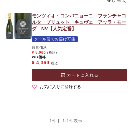
並び替え
モンツィオ・コンパニョーニ フランチャコ
ルタ ブリュット キュヴェ アッラ・モー
ダ NV【人気定番】
クール便でお届け可能
通常価格
¥
5,060
(税込)
WG価格
¥
4,360
税込
カートに入れる
お気に入りに登録する
1
件中
1
-
1
件表示