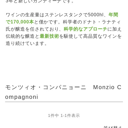
3年と新しいカンティーナです。
ワインの生産量はステンレスタンクで5000hl、
年間
で170,000本
と僅かです。科学者のドナト・ラナティ
氏が醸造を任されており、
科学的なアプローチ
に加え
伝統的な醸造と
最新技術
を駆使して高品質なワインを
造り続けています。
モンツィオ・コンパニョーニ Monzio C
ompagnoni
1
件中
1
-
1
件表示