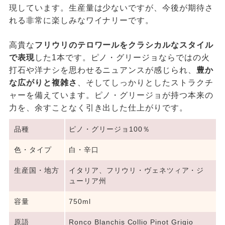
現しています。生産量は少ないですが、今後が期待さ
れる非常に楽しみなワイナリーです。
高貴な
フリウリのテロワールをクラシカルなスタイル
で表現
した1本です。ピノ・グリージョならではの火
打石や洋ナシを思わせるニュアンスが感じられ、
豊か
な広がりと複雑さ
、そしてしっかりとしたストラクチ
ャーを備えています。ピノ・グリージョが持つ本来の
力を、余すことなく引き出した仕上がりです。
品種
ピノ・グリージョ100％
色・タイプ
白・辛口
生産国・地方
イタリア、フリウリ・ヴェネツィア・ジ
ューリア州
容量
750ml
原語
Ronco Blanchis Collio Pinot Grigio