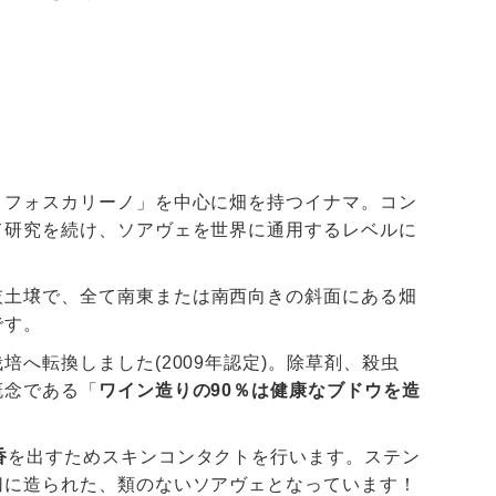
・フォスカリーノ」を中心に畑を持つイナマ。コン
て研究を続け、ソアヴェを世界に通用するレベルに
灰土壌で、全て南東または南西向きの斜面にある畑
です。
へ転換しました(2009年認定)。除草剤、殺虫
概念である「
ワイン造りの90％は健康なブドウを造
香
を出すためスキンコンタクトを行います。ステン
切に造られた、類のないソアヴェとなっています！