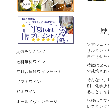
歴
ソアヴェ・
サルタント
人気ランキング
再生させた
送料無料ワイン
特徴はなん
で栽培され
毎月お届けワインセット
そんな中、
ギフトワイン
剤、化学肥
ビオワイン
ること
」を
収穫は全て
オールドヴィンテージ
レスタンク