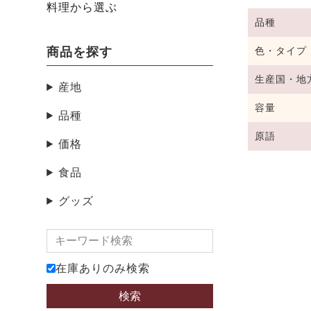
料理から選ぶ
品種
商品を探す
色・タイプ
生産国・地
産地
容量
品種
原語
価格
食品
グッズ
在庫ありのみ検索
検索