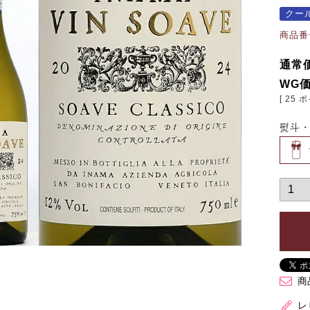
クー
商品番
通常
WG
[
25
ポ
熨斗
商
レ