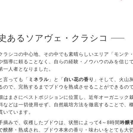
史あるソアヴェ・クラシコ
クラシコの中心地、その中でも素晴らしいエリア「モンテ
や指導に頼ることなく、自らの経験・ノウハウのみを信じ
第一人者となりました。
と言っても「
ミネラル
」と「
白い花の香り
」そして、火山
るので、完熟するまでブドウを熟成させることができるの
畑はまさにベストポジションに位置し、近年オーガニック栽培
料などは一切使用せず、自然栽培方法を徹底することで、
貫いています。
手摘みで、収穫したブドウは、状態によって4～8時間
吟醸
で醗酵・熟成され、ブドウ本来の香り・味わいをとても大