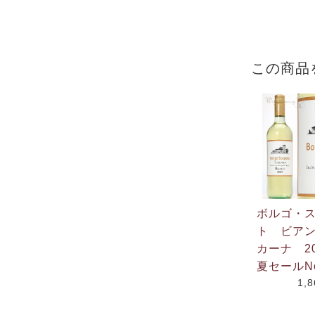
この商品
ボルゴ・
ト ビア
カーナ 202
夏セールNo
1,