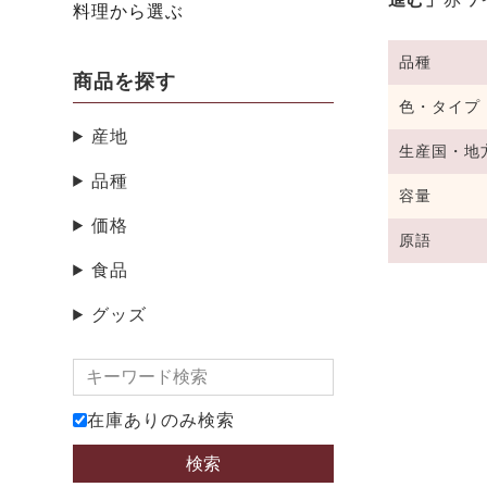
料理から選ぶ
品種
商品を探す
色・タイプ
産地
生産国・地
品種
容量
価格
原語
食品
グッズ
在庫ありのみ検索
検索