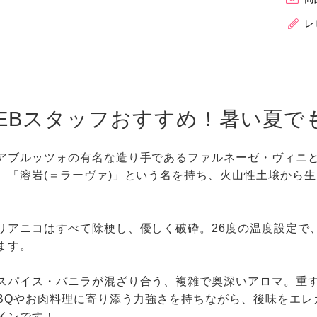
レ
EBスタッフおすすめ！暑い夏で
アブルッツォの有名な造り手であるファルネーゼ・ヴィニ
。「溶岩(＝ラーヴァ)」という名を持ち、火山性土壌から
リアニコはすべて除梗し、優しく破砕。26度の温度設定で、
ます。
スパイス・バニラが混ざり合う、複雑で奥深いアロマ。重
BBQやお肉料理に寄り添う力強さを持ちながら、後味をエ
インです！