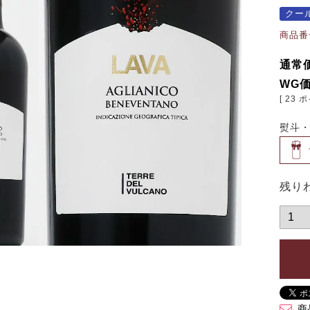
クー
商品番
通常
WG
[
23
ポ
熨斗
残り
商