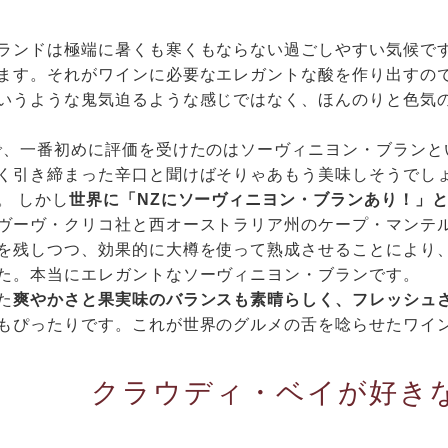
ランドは極端に暑くも寒くもならない過ごしやすい気候で
ます。それがワインに必要なエレガントな酸を作り出すの
いうような鬼気迫るような感じではなく、ほんのりと色気
で、一番初めに評価を受けたのはソーヴィニヨン・ブランと
く引き締まった辛口と聞けばそりゃあもう美味しそうでし
。 しかし
世界に「NZにソーヴィニヨン・ブランあり！」
ヴーヴ・クリコ社と西オーストラリア州のケープ・マンテ
を残しつつ、効果的に大樽を使って熟成させることにより
た。本当にエレガントなソーヴィニヨン・ブランです。
た
爽やかさと果実味のバランスも素晴らしく、フレッシュ
もぴったりです。これが世界のグルメの舌を唸らせたワイ
クラウディ・ベイが好き