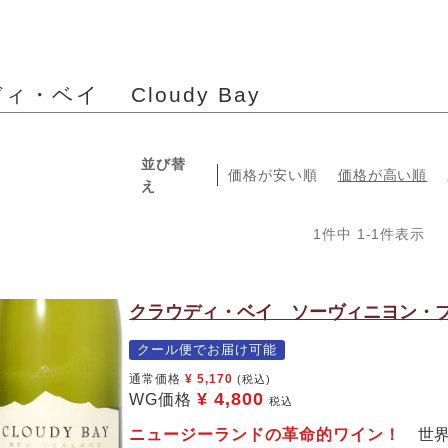
ィ・ベイ Cloudy Bay
並び替
価格が安い順
価格が高い順
え
1
件中
1
-
1
件表示
クラウディ・ベイ ソーヴィニヨン・ブ
クール便でお届け可能
通常価格
¥
5,170
(税込)
¥
4,800
WG価格
税込
ニュージーランドの革命的ワイン！
世界