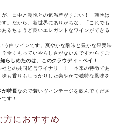
すが、日中と朝晩との気温差がすごい！ 朝晩は
です。だから、新世界にありがちな、「これでも
のあるちょうど良いエレガントなワインができる
いう白ワインです。爽やかな酸味と豊かな果実味
ょ？全くもっていやらしさがないんですからすご
と知らしめたのは、このクラウディ・ベイ！
ル社との共同経営ワイナリー！ 本来の特徴であ
、味も香りもしっかりした爽やかで独特な風味を
さが特長
なので若いヴィンテージを飲んでくださ
ンです！
な方におすすめ