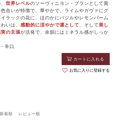
の、
世界レベル
のソーヴィニヨン・ブランとして賞
い色合いが特徴で、華やかで、ライムやガヴァにグ
ライラックの花に、ほのかにバジルやレモンバーム
味わいは、
感動的に涼やかで凛として
、そして
美し
果実の主張
が活発で、余韻にはミネラル感がしっか
白・辛口
カートに入れる
お気に入りに登録する
新着順
レビュー順