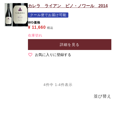
カレラ ライアン ピノ・ノワール 2014
クール便でお届け可能
WG価格
¥
11,660
税込
在庫切れ
詳細を見る
お気に入りに登録する
4
件中
1
-
4
件表示
並び替え