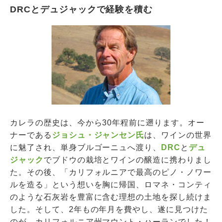
DRCとデュジャックで経験を積む
カレラの歴史は、今から30年程前に遡ります。オー
ナーである
ジョシュ・ジャンセン氏
は、ワインの世界
に魅了され、単身ブルゴーニュへ渡り、
DRC
と
デュ
ジャック
でブドウの栽培とワインの醸造に携わりまし
た。その後、「カリフォルニアで最高のピノ・ノワー
ルを造る」という想いを胸に帰国、ロマネ・コンティ
のような石灰岩を豊富に含む理想の土地を探し続けま
した。そして、2年もの年月を費やし、遂に見つけた
のが、カリフォルニア州マウント・ハーランでした！