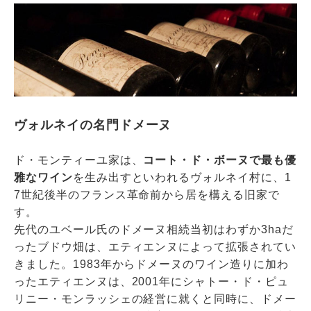
ヴォルネイの名門ドメーヌ
ド・モンティーユ家は、
コート・ド・ボーヌで最も優
雅なワイン
を生み出すといわれるヴォルネイ村に、1
7世紀後半のフランス革命前から居を構える旧家で
す。
先代のユベール氏のドメーヌ相続当初はわずか3haだ
ったブドウ畑は、エティエンヌによって拡張されてい
きました。1983年からドメーヌのワイン造りに加わ
ったエティエンヌは、2001年にシャトー・ド・ピュ
リニー・モンラッシェの経営に就くと同時に、ドメー