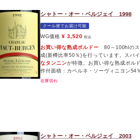
シャトー・オー・ベルジェイ 1998
クール便でお届け可能
¥
3,520
WG価格
税込
お買い得な熟成ボルドー
80～100hl
成(新樽比率50％)を行っています。ス
なタンニン
が特徴。お買い得な熟成ボル
作付面積：カベルネ・ソーヴィニヨン54
在庫切れ
シャトー・オー・ベルジェイ 2003