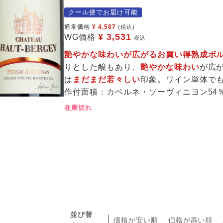
クール便でお届け可能
通常価格
¥
4,587
(税込)
¥
3,531
WG価格
税込
艶やかな味わいが広がるお買い得熟成ボ
りとした酸もあり、
艶やかな味わい
が広
は
まだまだ若々しい
印象。ワイン単体で
作付面積：カベルネ・ソーヴィニヨン54
在庫切れ
並び替
価格が安い順
価格が高い順