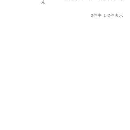
え
2
件中
1
-
2
件表示