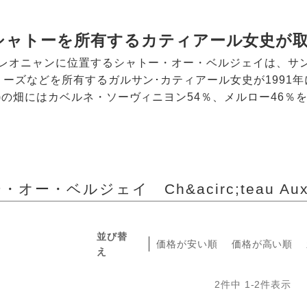
シャトーを所有するカティアール女史が
レオニャンに位置するシャトー・オー・ベルジェイは、サン
ーズなどを所有するガルサン･カティアール女史が1991年に取
)の畑にはカベルネ・ソーヴィニヨン54％、メルロー46％
オー・ベルジェイ Ch&acirc;teau Aux 
並び替
価格が安い順
価格が高い順
え
2
件中
1
-
2
件表示