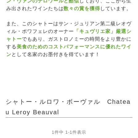
ン・ヴァンのテロワールと酷似
しており、ここから生
み出されたワインたちは
数々の賞を獲得
しています。
また、このシャトーはサン・ジュリアン第二級レオヴ
ィル・ポワフェレのオーナー
「キュヴリエ家」厳選シ
ャトー
でもあり、ガストロノミーの時間をより豊かに
する
美食のためのコストパフォーマンスに優れたワイ
ン
として名家のお墨付きを得ています！
シャトー・ルロワ・ボーヴァル Chatea
u Leroy Beauval
1
件中
1
-
1
件表示