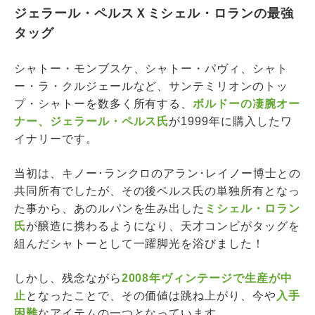
ジェラール・ペルスＸミシェル・ロランの最強
タッグ
シャトー・モンブスケ、シャトー・パヴィ、シャト
ー・ラ・クルジェールなど、サンテミリオンのトッ
プ・シャトーを数多く所有する、
ボルドーの凄腕オー
ナー、ジェラール・ペルス氏
が1999年に購入したワ
イナリーです。
当初は、キノー･ランクロのアラン･レイノー博士との
共同所有でしたが、その後ペルス氏の単独所有となっ
た事から、あのルパンを生み出した
ミシェル・ロラン
氏
が醸造に携わるようになり、天才コンビがタッグを
組んだシャトーとして一躍脚光を浴びました！
しかし、残念ながら
2008年ヴィンテージで生産が中
止
となったことで、その価値は跳ね上がり、今や
入手
困難
なアイテムの一つとなっています。