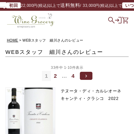
送料無料
初回
いつでも
22,000円(税込)以上で
/ 33,000円(税込)以上で
HOME
WEBスタッフ 細川さんのレビュー
WEBスタッフ 細川さんのレビュー
33
件中
1
-
10
件表示
1
2
…
4
テヌータ・ディ・カルレオーネ
キャンティ・クラシコ 2022