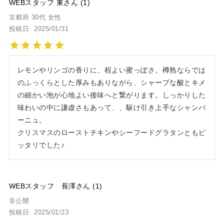
WEBスタッフ 東
1
京都府
30代
女性
投稿日
2025/01/31
レモンやリンゴの香りに、程よい蜜っぽさ。樽熟ならでは
のふっくらとした厚みもありながら、シャープな酸とキメ
の細かい泡が心地よい後味へと繋がります。しっかりした
味わいの中に謙虚さもあって、、駆け引き上手なシャンパ
ーニュ。

クリスマスのローストチキンやシーフードグラタンともピ
ッタリでした♪
WEBスタッフ 長澤
1
非公開
投稿日
2025/01/23