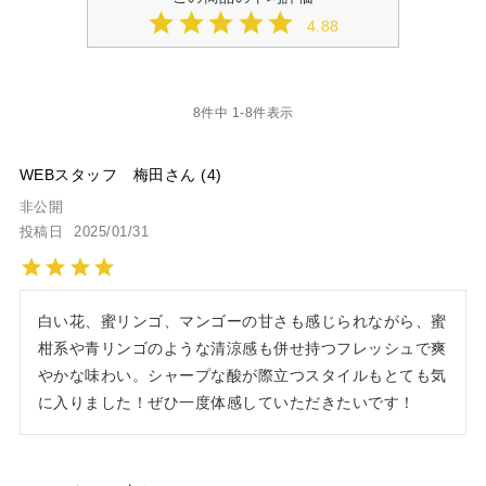
4.88
8
件中
1
-
8
件表示
WEBスタッフ 梅田
4
非公開
投稿日
2025/01/31
白い花、蜜リンゴ、マンゴーの甘さも感じられながら、蜜
柑系や青リンゴのような清涼感も併せ持つフレッシュで爽
やかな味わい。シャープな酸が際立つスタイルもとても気
に入りました！ぜひ一度体感していただきたいです！