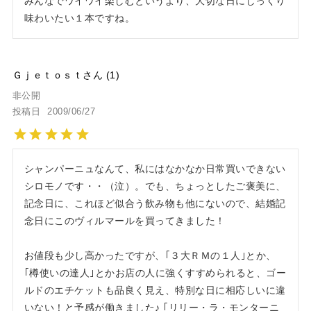
みんなでワイワイ楽しむというより、大切な日にじっくり
Ｇｊｅｔｏｓｔ
1
非公開
投稿日
2009/06/27
シャンパーニュなんて、私にはなかなか日常買いできない
シロモノです・・（泣）。でも、ちょっとしたご褒美に、
記念日に、これほど似合う飲み物も他にないので、結婚記
念日にこのヴィルマールを買ってきました！

お値段も少し高かったですが、｢３大ＲＭの１人｣とか、
｢樽使いの達人｣とかお店の人に強くすすめられると、ゴー
ルドのエチケットも品良く見え、特別な日に相応しいに違
いない！と予感が働きました♪ ｢リリー・ラ・モンターニ