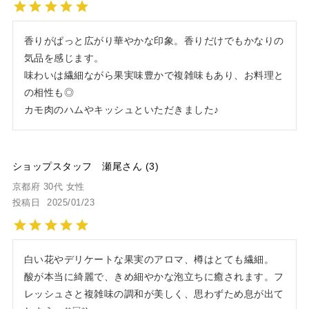
香りがぱっと広がり華やかな印象。香りだけでもかなりの
気品を感じます。

味わいは繊細ながら果実味豊かで複雑味もあり、お料理と
の相性も◎

カモ肉のハムやキッシュといただきました♪
ショップスタッフ 瀬尾
3
京都府
30代
女性
投稿日
2025/01/23
白い花やデリケートな果実のアロマ、樽はとても繊細。

酸が本当に綺麗で、きめ細やかな泡立ちに癒されます。フ
レッシュさと複雑味の調和が美しく、思わずため息が出て