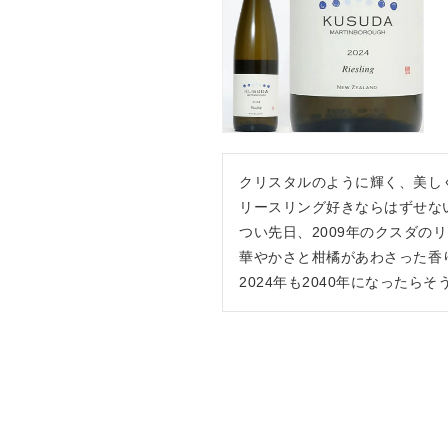
クリスタルのように輝く、美し
リースリング好きならはずせない
つい先日、2009年のクスダ
華やかさと柑橘があわさった香
2024年も2040年になった