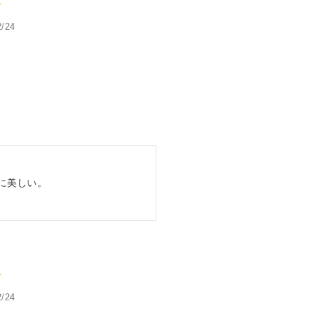
2/24
美しい。

2/24