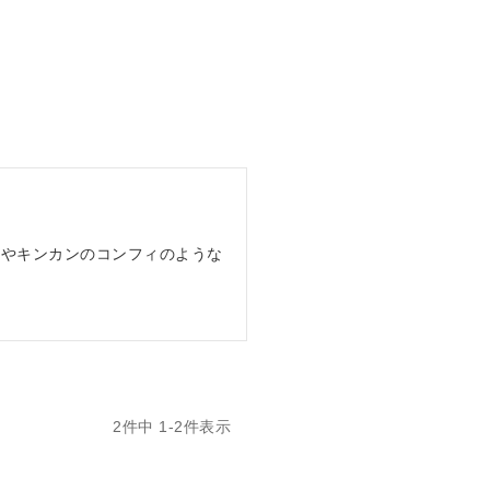
製やキンカンのコンフィのような
2
件中
1
-
2
件表示