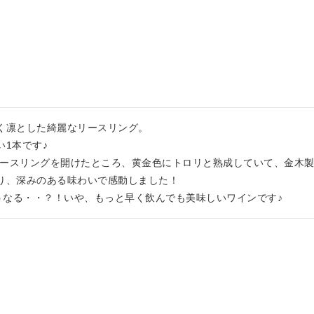
く凛とした綺麗なリースリング。

1本です♪

のリースリングを開けたところ、黄金色にトロリと熟成していて、金木
り、深みのある味わいで感動しました！

らそうなる・・？！いや、もっと早く飲んでも美味しいワインです♪