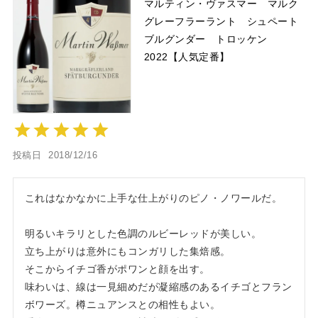
マルティン・ヴァスマー マルク
グレーフラーラント シュペート
ブルグンダー トロッケン
2022【人気定番】
投稿日
2018/12/16
これはなかなかに上手な仕上がりのピノ・ノワールだ。

明るいキラリとした色調のルビーレッドが美しい。

立ち上がりは意外にもコンガリした集焙感。

そこからイチゴ香がポワンと顔を出す。

味わいは、線は一見細めだが凝縮感のあるイチゴとフラン
ボワーズ。樽ニュアンスとの相性もよい。
