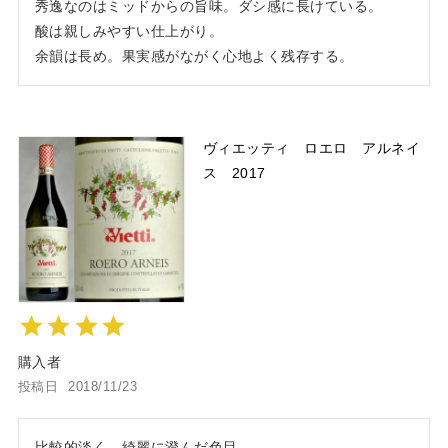
秀逸なのはミッドからの旨味。ダシ感に長けている。

酸は親しみやすい仕上がり。

余韻は長め。果実感がながく心地よく残存する。
ヴィエッティ ロエロ アルネイ
ス 2017
購入者
投稿日
2018/11/23
比較的淡く、綺麗に澄んだ色目。
