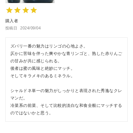
購入者
投稿日
2024/09/04
ズバリ一番の魅力はリンゴの心地よさ。

仄かに苦味を伴った爽やかな青リンゴと、熟した赤りんご
の甘みが共に感じられる。

後者は蜜の風味と絶妙にマッチ。

そしてキラメキのあるミネラル。

シャルドネ単一の魅力がしっかりと表現された秀逸なクレ
マンだ。

冷菜系の前菜、そして比較的淡白な和食全般にマッチする
のではないかと思う。