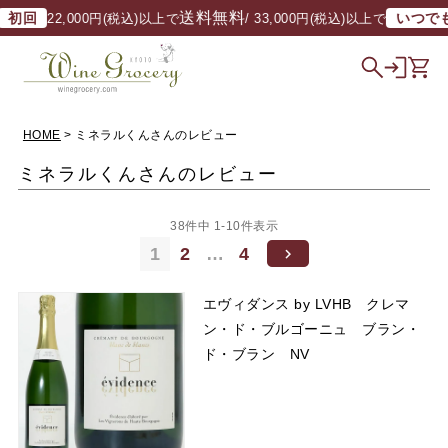
送料無料
送
いつでも
22,000円(税込)以上で
/ 33,000円(税込)以上で
HOME
ミネラルくんさんのレビュー
ミネラルくんさんのレビュー
38
件中
1
-
10
件表示
1
2
…
4
エヴィダンス by LVHB クレマ
ン・ド・ブルゴーニュ ブラン・
ド・ブラン NV