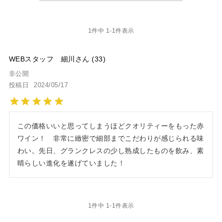
1
件中
1
-
1
件表示
WEBスタッフ 細川
33
非公開
投稿日
2024/05/17
この価格いいと思ってしまうほどクオリティーをもった赤
ワイン！　非常に緻密で細部までこだわりが感じられる味
わい。先日、グランクレスの少し熟成したものを飲み、素
晴らしい進化を遂げていました！　
1
件中
1
-
1
件表示