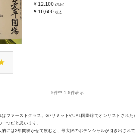
¥
12,100
(税込)
¥
10,600
税込
9
件中
1
-
9
件表示
れはファーストクラス。G7サミットやJAL国際線でオンリストされ
の一つだと思います。

人的には2年間寝かせて飲むと、最大限のポテンシャルが引き出され