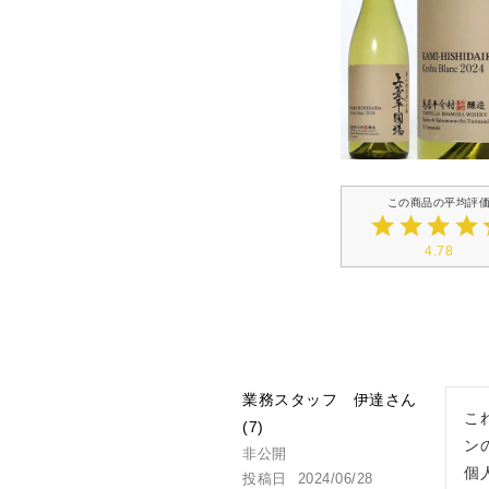
4.78
業務スタッフ 伊達
こ
7
ン
非公開
個
投稿日
2024/06/28