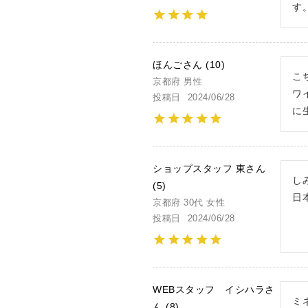
す
ほんご
10
こ
京都府
男性
ワ
投稿日
2024/06/28
に
ショップスタッフ 東
し
5
日
京都府
30代
女性
投稿日
2024/06/28
WEBスタッフ イシハラ
ミ
8