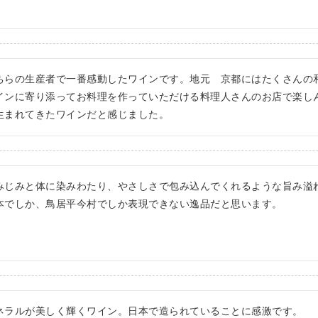
。
ちらの生産者で一番感動したワインです。地元　京都にはたくさんの
インに寄り添ってお料理を作っていただける料理人さんのお店で楽し
生まれてきたワインだと感じました。
みじみと体に染みわたり、やさしさで包み込んでくれるような旨み溢れ
本でしか、鳥居平今村でしか表現できない逸品だと思います。
ネラルが美しく輝くワイン。日本で造られていることに感激です。
