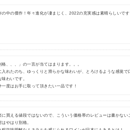
作の中の傑作！年々進化が凄まじく、2022の充実感は素晴らしいです
別格、、、」の一言が当てはまります。。。

に入れたのち、ゆっくりと滑らかな味わいが、とろけるような感覚で
な味わいです。

ひ一度はお手に取って頂きたい一品です！
楽に買える値段ではないので、こういう価格帯のレビューは書かない
村はやはり別格。

れ程塩味明解なミネラルを感じられるワインが日本にもあるとは！
