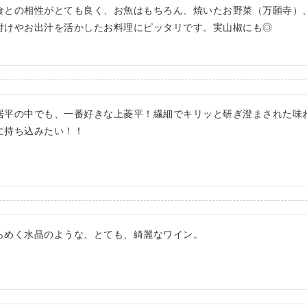
食との相性がとても良く、お魚はもちろん、焼いたお野菜（万願寺）
付けやお出汁を活かしたお料理にピッタリです。実山椒にも◎
居平の中でも、一番好きな上菱平！繊細でキリッと研ぎ澄まされた味
に持ち込みたい！！
らめく水晶のような、とても、綺麗なワイン。