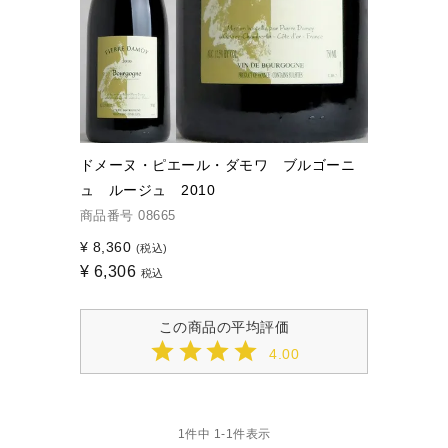
ドメーヌ・ピエール・ダモワ ブルゴーニ
ュ ルージュ 2010
商品番号
08665
¥
8,360
(税込)
¥
6,306
税込
4.00
1
件中
1
-
1
件表示