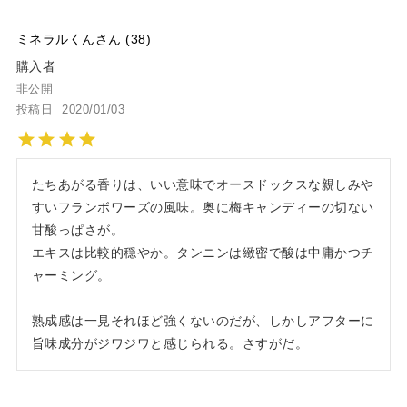
ミネラルくん
38
購入者
非公開
投稿日
2020/01/03
たちあがる香りは、いい意味でオースドックスな親しみや
すいフランボワーズの風味。奥に梅キャンディーの切ない
甘酸っぱさが。

エキスは比較的穏やか。タンニンは緻密で酸は中庸かつチ
ャーミング。

熟成感は一見それほど強くないのだが、しかしアフターに
旨味成分がジワジワと感じられる。さすがだ。