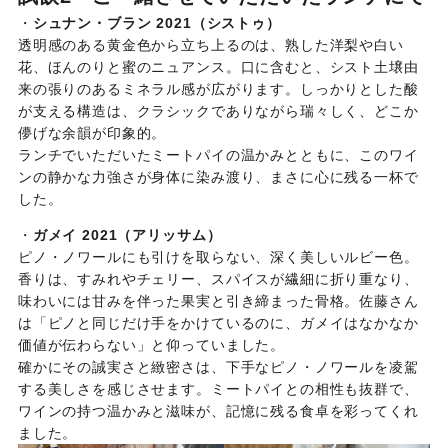
・
シュナン・ブラン 2021（シストゥ）
透明感のある黄金色から立ち上るのは、熟した洋梨や白い
花、ほんのりと蜜のニュアンス。口に含むと、シスト土壌由
来の張りのあるミネラル感が広がります。しっかりとした酸
が支える構造は、クラシックでありながら瑞々しく、どこか
儚げな余韻が印象的。
ランチでいただいたミートパイの温かみとともに、このワイ
ンの静かな力強さが身体に染み渡り、まさに心に残る一杯で
した。
・
ガメイ 2021（アリッサム）
ピノ・ノワールにも引けを取らない、深く美しいルビー色。
香りは、すみれやチェリー、スパイスが繊細に折り重なり、
味わいには甘みを伴った果実と引き締まった骨格。佐藤さん
は「ピノと同じだけ手をかけているのに、ガメイはなかなか
価値が伝わらない」と仰っていました。
確かにその誠実さと緻密さは、下手なピノ・ノワールを凌駕
する美しさを感じさせます。ミートパイとの相性も抜群で、
ワインの持つ温かみと滋味が、記憶に残る食卓を彩ってくれ
ました。