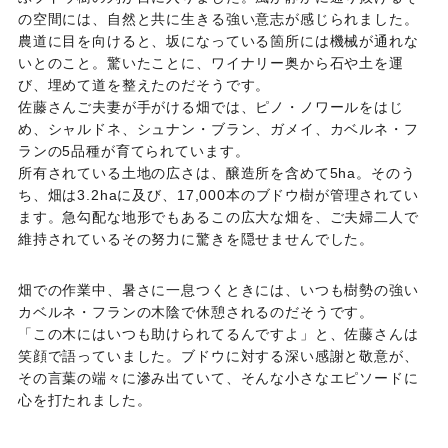
の空間には、自然と共に生きる強い意志が感じられました。
農道に目を向けると、坂になっている箇所には機械が通れな
いとのこと。驚いたことに、ワイナリー奥から石や土を運
び、埋めて道を整えたのだそうです。
佐藤さんご夫妻が手がける畑では、ピノ・ノワールをはじ
め、シャルドネ、シュナン・ブラン、ガメイ、カベルネ・フ
ランの5品種が育てられています。
所有されている土地の広さは、醸造所を含めて5ha。そのう
ち、畑は3.2haに及び、17,000本のブドウ樹が管理されてい
ます。急勾配な地形でもあるこの広大な畑を、ご夫婦二人で
維持されているその努力に驚きを隠せませんでした。
畑での作業中、暑さに一息つくときには、いつも樹勢の強い
カベルネ・フランの木陰で休憩されるのだそうです。
「この木にはいつも助けられてるんですよ」と、佐藤さんは
笑顔で語っていました。ブドウに対する深い感謝と敬意が、
その言葉の端々に滲み出ていて、そんな小さなエピソードに
心を打たれました。