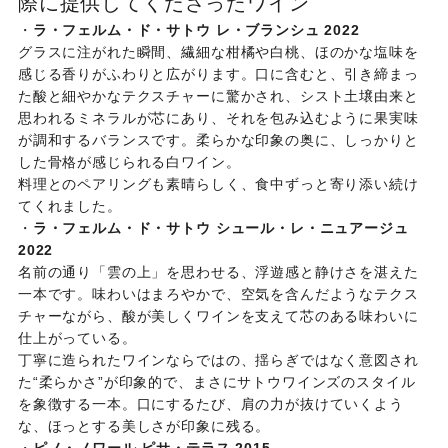
際に提供してくださったワイン
・
ラ・フェルム・ド・サトウ レ・ブランシュ 2022
グラスに注がれた瞬間、繊細な柑橘や白桃、ほのかな塩味を
感じる香りがふわりと広がります。口に含むと、引き締まっ
た酸と細やかなテクスチャーに驚かされ、シスト土壌由来と
思われるミネラルが芯にあり、それを包み込むように果実味
が調和するバランスです。柔らかな印象の奥に、しっかりと
した骨格が感じられる白ワイン。
料理とのペアリングも素晴らしく、食中ずっと寄り添い続け
てくれました。
・
ラ・フェルム・ド・サトウ シュール・レ・ニュアージュ
2022
名前の通り「雲の上」を思わせる、浮遊感と静けさを湛えた
一本です。味わいはまろやかで、空気を含んだようなテクス
チャーながら、酸が美しくワインを支えて芯のある味わいに
仕上がっている。
丁寧に造られたワインならではの、揺らぎではなく意図され
た“柔らかさ”が印象的で、まさにサトウワインズのスタイル
を象徴する一本。口にするたび、肩の力が抜けていくよう
な、ほっとする美しさが印象に残る。