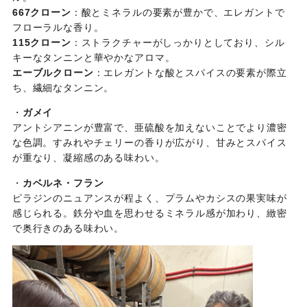
667クローン
：酸とミネラルの要素が豊かで、エレガントで
フローラルな香り。
115クローン
：ストラクチャーがしっかりとしており、シル
キーなタンニンと華やかなアロマ。
エーブルクローン
：エレガントな酸とスパイスの要素が際立
ち、繊細なタンニン。
・
ガメイ
アントシアニンが豊富で、亜硫酸を加えないことでより濃密
な色調。すみれやチェリーの香りが広がり、甘みとスパイス
が重なり、凝縮感のある味わい。
・
カベルネ・フラン
ピラジンのニュアンスが程よく、プラムやカシスの果実味が
感じられる。鉄分や血を思わせるミネラル感が加わり、緻密
で奥行きのある味わい。