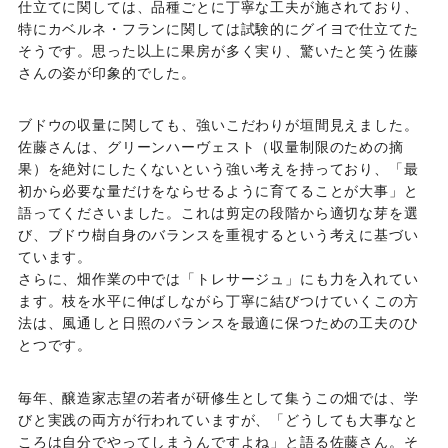
仕立てに関しては、品種ごとに丁寧な工夫が施されており、
特にカベルネ・フランに関しては試験的にグイヨで仕立てた
そうです。思った以上に果房が多く実り、驚いたと笑う佐藤
さんの姿が印象的でした。
ブドウの収量に関しても、強いこだわりが垣間見えました。
佐藤さんは、グリーンハーヴェスト（収量制限のための摘
果）を絶対にしたくないという強い考えを持っており、「最
初から必要な量だけをならせるように育てることが大事」と
語ってくださいました。これは剪定の段階から適切な芽を選
び、ブドウ樹自身のバランスを重視するという考えに基づい
ています。
さらに、畑作業の中では「トレサージュ」にも力を入れてい
ます。枝を水平に伸ばしながら丁寧に結びつけていくこの方
法は、風通しと日照のバランスを最適に保つための工夫のひ
とつです。
毎年、醸造家志望の若者が研修生として集うこの畑では、学
びと実践の両方が行われていますが、「どうしても大事なと
ころは自分でやってしまうんですよね」と語る佐藤さん。そ