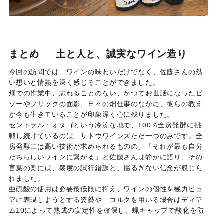
まとめ 土と人と、誠実なワイン造り
今回の訪問では、ワインの味わいだけでなく、佐藤さんの熱
い想いと情熱を深く感じることができました。
畑での作業中、忘れることのない、かつてお世話になったビ
ゾーやフリックの面影、日々の畑仕事のなかに、彼らの教え
が今も生きていることが印象深く心に残りました。
セントラル・オタゴという冷涼な地で、100％全房発酵に挑
戦し続けているのは、サトウワインズただ一つのみです。全
房発酵には高い技術が求められるものの、「それが最も自分
たちらしいワインに繋がる」と佐藤さんは静かに語り、その
言葉の奥には、幾度の試行錯誤と、揺るぎない信念が感じら
れました。
亜硫酸の使用は必要最低限に抑え、ワインの個性を極力ピュ
アに表現しようとする姿勢や、コルクを用いる場合はディア
ム10によって熟成の安定性を確保し、蝋キャップで酸化を防