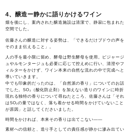
4、醸造ー静かに語りかけるワイン
畑を後にし、案内された醸造施設は清潔で、静寂に包まれた
空間でした。
佐藤さんの醸造に対する姿勢は、「できるだけブドウの声を
そのまま伝えること」。
人の手を最小限に留め、酵母は野生酵母を使用。ピジャージ
ュやルモンタージュも必要に応じて控えめに行い、清澄やフ
ィルターをかけず、ワイン本来の自然な流れの中で完成へと
導いていきます。
中でも印象的だったのは、「自然派の香り」についてのお話
でした。SO₂（酸化防止剤）を加えない造りのワインに時折
現れる独特の香りについて尋ねたところ、佐藤さんは「それ
はSO₂の量ではなく、落ち着かせる時間をかけていないこと
が原因」と話してくださいました。
時間をかければ、本来その香りは出てこない——
素材への信頼と、造り手としての責任感が静かに滲み出てい