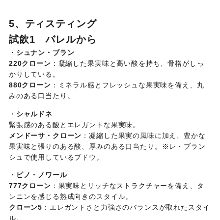
5、ティスティング
試飲1 バレルから
・
シュナン・ブラン
220クローン
：凝縮した果実味と高い酸を持ち、骨格がしっ
かりしている。
880クローン
：ミネラル感とフレッシュな果実味を備え、丸
みのある口当たり。
・
シャルドネ
緊張感のある酸とエレガントな果実味。
メンドーサ・クローン
：凝縮した果実の風味に加え、豊かな
果実味と張りのある酸、厚みのある口当たり。※レ・ブラン
シュで使用しているブドウ。
・
ピノ・ノワール
777クローン
：果実味とリッチなストラクチャーを備え、タ
ンニンを感じる熟成向きのスタイル。
クローン5
：エレガントさと力強さのバランスが取れたスタイ
ル。