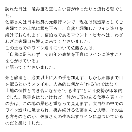
訪れた日は、澄み渡る空に白い雲がゆったりと流れる朝でし
た。
佐藤さんは日本出身の元銀行マンで、現在は醸造家としてご
夫婦でこの土地に根を下ろし、自然と調和したワイン造りを
続けておられます。宿泊地であるマウント・ピサへは、わざ
わざご夫婦自ら迎えに来てくださいました。
この土地でのワイン造りについて佐藤さんは、
「自然に逆らわず、その年の表情を正直にワインに映すこと
を心がけている」
と語ってくださいました。
畑も醸造も、必要以上に人の手を加えず、しかし細部まで目
を配るというスタイル。人為的に何かを“作る”のではなく、
土地の個性と向き合いながら“引き出す”という姿勢が印象的
でした。派手さはないけれど、静かに芯のある仕事を貫くそ
の姿は、この地の景色と重なって見えます。大自然の中での
ワイン造りに魅せられ、挑み続ける佐藤さんご夫妻。その生
き方そのものが、佐藤さんの生み出すワインに息づいている
のだと感じました。