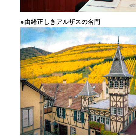
●
由緒正しきアルザスの名門