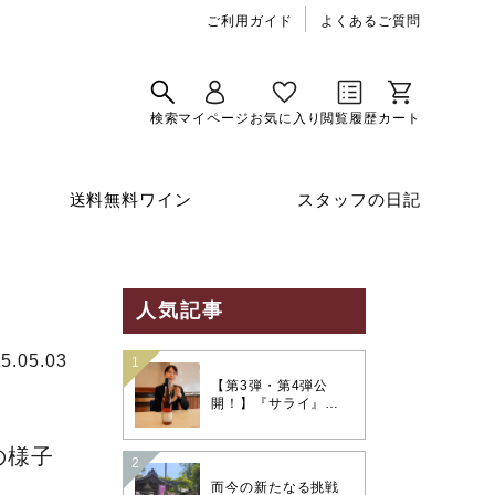
ご利用ガイド
よくあるご質問
送料無料ワイン
スタッフの日記
人気記事
5.05.03
【第3弾・第4弾公
開！】『サライ』連
載「ワイン×和食 至高
のペアリング」夏の
の様子
味覚を彩る極上のマ
リアージュ
而今の新たなる挑戦