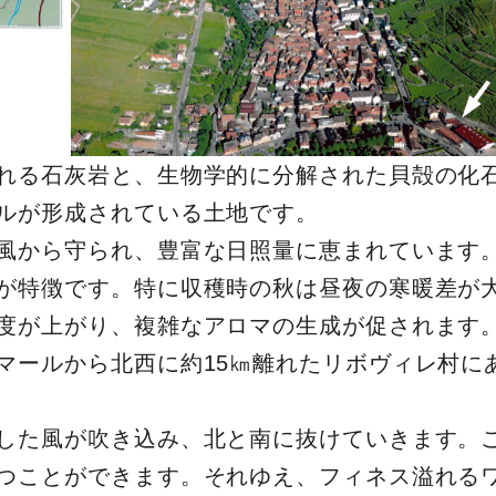
れる石灰岩と、生物学的に分解された貝殻の化
ルが形成されている土地です。
風から守られ、豊富な日照量に恵まれています
が特徴です。特に収穫時の秋は昼夜の寒暖差が
度が上がり、複雑なアロマの生成が促されます
マールから北西に約15㎞離れたリボヴィレ村に
した風が吹き込み、北と南に抜けていきます。
つことができます。それゆえ、フィネス溢れる