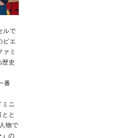
セルで
のピエ
ファミ
の歴史
一番
ドミニ
者とと
人物で
ー」
の