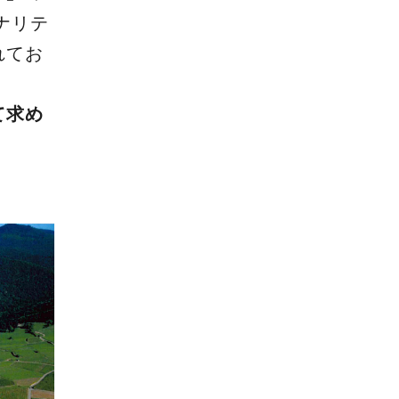
ナリテ
れてお
て求め