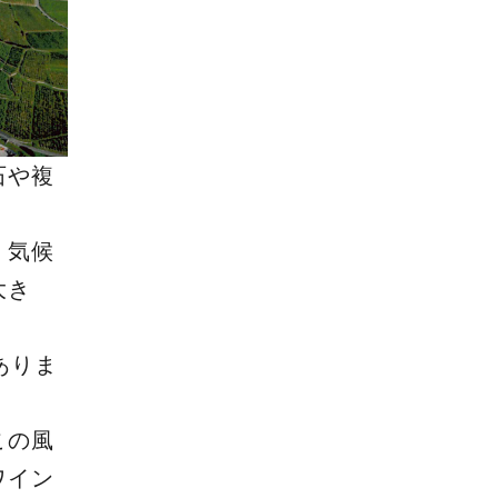
石や複
。気候
大き
。
ありま
この風
ワイン