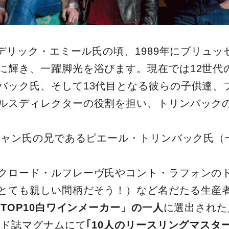
レデリック・エミール氏の頃、1989年にブリュッ
に輝き、一躍脚光を浴びます。現在では12世代
バック氏、そして13代目となる彼らの子供達、
ルスディレクターの役割を担い、トリンバック
がジャン氏の兄であるピエール・トリンバック氏（
クロード・ルフレーヴ氏やコント・ラフォンの
とても親しい間柄だそう！）など名だたる生産
TOP10白ワインメーカー」の一人
に選出された
イド誌マグナムにて
｢10人のリースリングマスタ