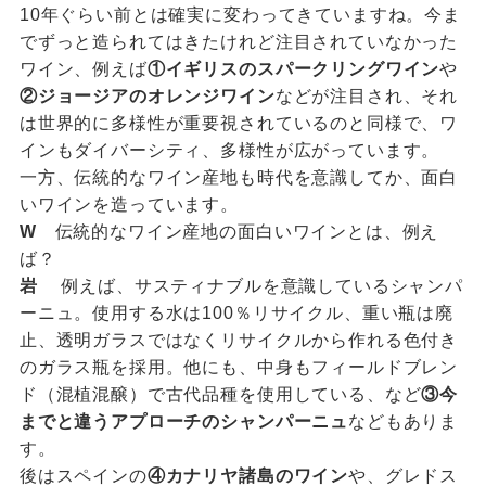
10年ぐらい前とは確実に変わってきていますね。今ま
でずっと造られてはきたけれど注目されていなかった
ワイン、例えば
①イギリスのスパークリングワイン
や
②ジョージアのオレンジワイン
などが注目され、それ
は世界的に多様性が重要視されているのと同様で、ワ
インもダイバーシティ、多様性が広がっています。
一方、伝統的なワイン産地も時代を意識してか、面白
いワインを造っています。
W
伝統的なワイン産地の面白いワインとは、例え
ば？
岩
例えば、サスティナブルを意識しているシャンパ
ーニュ。使用する水は100％リサイクル、重い瓶は廃
止、透明ガラスではなくリサイクルから作れる色付き
のガラス瓶を採用。他にも、中身もフィールドブレン
ド（混植混醸）で古代品種を使用している、など
③今
までと違うアプローチのシャンパーニュ
などもありま
す。
後はスペインの
④カナリヤ諸島のワイン
や、グレドス