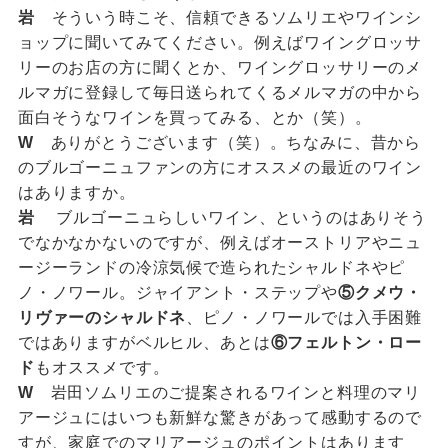
岩
そういう時こそ、信頼できるソムリエやワインシ
ョップに聞いてみてください。例えばワイングロッサ
リーのお店の方に聞くとか、ワイングロッサリーのメ
ルマガに登録して毎日送られてくるメルマガの中から
面白そうなワインを買ってみる、とか（笑）。
W
ありがとうございます（笑）。ちなみに、昔から
のブルゴーニュファンの方にオススメの最近のワイン
はありますか。
岩
ブルゴーニュらしいワイン、というのはありそう
でなかなかないのですが、例えばオーストリアやニュ
ージーランドの冷涼気候で造られたシャルドネやピ
ノ・ノワール。ジャイアント・ステップや
⑤クメウ・
リヴァーのシャルドネ
、ピノ・ノワールでは入手困難
ではありますがベルヒル、あとは
⑥フェルトン・ロー
ド
もオススメです。
W
岩田ソムリエのご提案されるワインと料理のマリ
アージュにはいつも新鮮な驚きがあって感動するので
すが、家庭でのマリアージュのポイントはあります