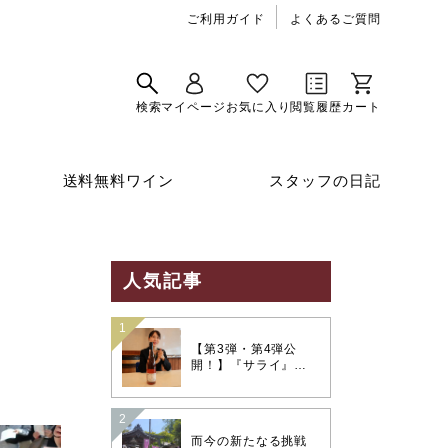
ご利用ガイド
よくあるご質問
送料無料ワイン
スタッフの日記
人気記事
【第3弾・第4弾公
開！】『サライ』連
載「ワイン×和食 至高
のペアリング」夏の
味覚を彩る極上のマ
リアージュ
而今の新たなる挑戦