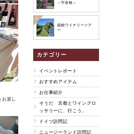
～宇奈根～
函館ワイナリーツア
ー
カテゴリー
イベントレポート
おすすめアイテム
お仕事紹介
をお楽し
そうだ 京都とワイングロ
ッサリーに、行こう。
ドイツ訪問記
ニュージーランド訪問記