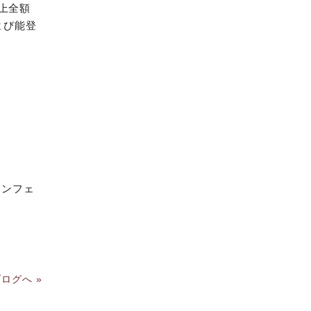
売上全額
よび能登
ワインフェ
ログへ »