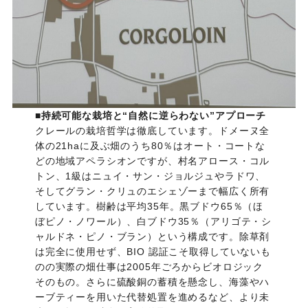
■持続可能な栽培と“自然に逆らわない”アプローチ
クレールの栽培哲学は徹底しています。ドメーヌ全
体の21haに及ぶ畑のうち80％はオート・コートな
どの地域アペラシオンですが、村名アロース・コル
トン、1級はニュイ・サン・ジョルジュやラドワ、
そしてグラン・クリュのエシェゾーまで幅広く所有
しています。樹齢は平均35年。黒ブドウ65％（ほ
ぼピノ・ノワール）、白ブドウ35％（アリゴテ・シ
ャルドネ・ピノ・ブラン）という構成です。除草剤
は完全に使用せず、BIO 認証こそ取得していないも
のの実際の畑仕事は2005年ごろからビオロジック
そのもの。さらに硫酸銅の蓄積を懸念し、海藻やハ
ーブティーを用いた代替処置を進めるなど、より未