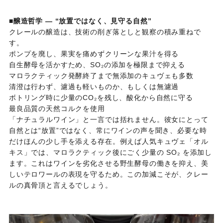
■
醸造哲学 ― “放置ではなく、見守る自然”
クレールの醸造は、技術の削ぎ落としと観察の積み重ねで
す。
ポンプを廃し、果実を痛めずクリーンな果汁を得る
自生酵母を活かすため、SO₂の添加を極限まで抑える
マロラクティック発酵終了まで無添加のキュヴェも多数
清澄は行わず、濾過も軽いものか、もしくは無濾過
ボトリング時に少量のCO₂を残し、酸化から自然に守る
最良品質の天然コルクを使用
「ナチュラルワイン」と一言では括れません。彼女にとって
自然とは“放置”ではなく、常にワインの声を聞き、必要な時
だけほんの少し手を添える存在。例えば人気キュヴェ「オル
キス」では、マロラクティック後にごく少量の SO₂ を添加し
ます。これはワインを劣化させる野生酵母の働きを抑え、美
しいテロワールの表現を守るため。この加減こそが、クレー
ルの真骨頂と言えるでしょう。