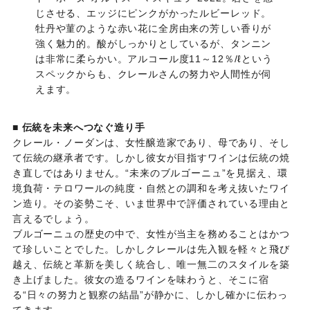
じさせる、エッジにピンクがかったルビーレッド。
牡丹や菫のような赤い花に全房由来の芳しい香りが
強く魅力的。酸がしっかりとしているが、タンニン
は非常に柔らかい。アルコール度11～12％/ℓという
スペックからも、クレールさんの努力や人間性が伺
えます。
■
伝統を未来へつなぐ造り手
クレール・ノーダンは、女性醸造家であり、母であり、そし
て伝統の継承者です。しかし彼女が目指すワインは伝統の焼
き直しではありません。“未来のブルゴーニュ”を見据え、環
境負荷・テロワールの純度・自然との調和を考え抜いたワイ
ン造り。その姿勢こそ、いま世界中で評価されている理由と
言えるでしょう。
ブルゴーニュの歴史の中で、女性が当主を務めることはかつ
て珍しいことでした。しかしクレールは先入観を軽々と飛び
越え、伝統と革新を美しく統合し、唯一無二のスタイルを築
き上げました。彼女の造るワインを味わうと、そこに宿
る“日々の努力と観察の結晶”が静かに、しかし確かに伝わっ