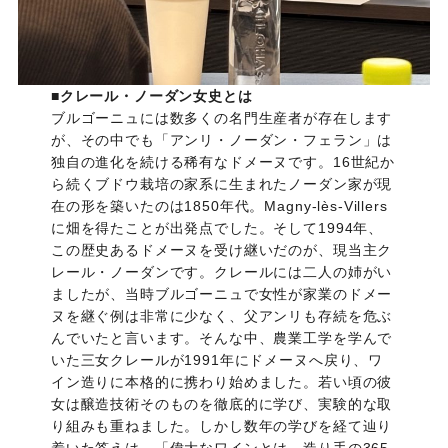
■
クレール・ノーダン女史とは
ブルゴーニュには数多くの名門生産者が存在します
が、その中でも「アンリ・ノーダン・フェラン」は
独自の進化を続ける稀有なドメーヌです。16世紀か
ら続くブドウ栽培の家系に生まれたノーダン家が現
在の形を築いたのは1850年代。Magny-lès-Villers
に畑を得たことが出発点でした。そして1994年、
この歴史あるドメーヌを受け継いだのが、現当主ク
レール・ノーダンです。クレールには二人の姉がい
ましたが、当時ブルゴーニュで女性が家業のドメー
ヌを継ぐ例は非常に少なく、父アンリも存続を危ぶ
んでいたと言います。そんな中、農業工学を学んで
いた三女クレールが1991年にドメーヌへ戻り、ワ
イン造りに本格的に携わり始めました。若い頃の彼
女は醸造技術そのものを徹底的に学び、実験的な取
り組みも重ねました。しかし数年の学びを経て辿り