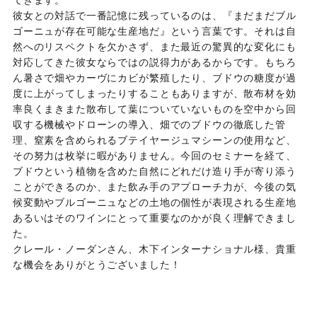
てきます。
彼女との対話で一番記憶に残っているのは、『まだまだブル
ゴーニュが存在可能な生産地だ』という言葉です。それは自
然へのリスペクトを欠かさず、また最近の驚異的な変化にも
対応してきた彼女ならではの説得力があるからです。もちろ
ん暑さで畑やカーヴにカビが繁殖したり、ブドウの糖度が過
度に上がってしまったりすることもありますが、散布材を効
率良くまきまた散布して葉についていないものを空中から回
収する機械やドローンの導入、畑でのブドウの徹底した管
理、窒素を含められるブテイヤージュマシーンの使用など、
その努力は枚挙に暇がありません。今回のセミナーを経て、
ブドウという植物を含めた自然にどれだけ造り手が寄り添う
ことができるのか、また飲み手のアプローチ力が、今後の気
候変動やブルゴーニュなどの土地の個性が表現される生産地
あるいはそのワインにとって重要なのかが良く理解できまし
た。
クレール・ノーダンさん、木下インターナショナル様、貴重
な機会をありがとうございました！