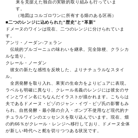
来を見据えた独自の実験的取り組みも行っていま
す。
（地図はコルゴロワンに所有する畑のある区画）
■
二つのレンジに込められた“歴史”と“革新”
ドメーヌのワインは現在、二つのレンジに分けられていま
す。
アンリ・ノーダン-フェラン
伝統的ブルゴーニュの味わいを継承。完全除梗、クラシカ
ルな造り。
クレール・ノーダン
彼女の新たな感性を反映した、よりナチュラルなスタイ
ル。
全房発酵を取り入れ、果実の生命力をよりピュアに表現。
ラベルも明確に異なり、クレール名義のレンジには彼女のサ
インとワイン名にちなんだイラストが描かれます。こちらは
夫であるドメーヌ・ビゾのジャン・イヴ・ビゾ氏の影響もみ
られ、自然発酵・最小限の介入・ポンプ不使用など現代的ナ
チュラルワインのエッセンスを取り込んでいます。現在、畑
の約66％がクレール・レンジへ移行しており、ドメーヌ全体
が新しい時代へと舵を切りつつある状況です。