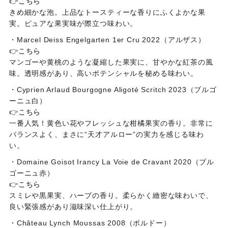
👉
こちら
きめ細かな泡。上品なトースティーな香りにふくよかな果
実。ピュアな果実味が際立つ味わい。
・Marcel Deiss Engelgarten 1er Cru 2022（アルザス）
👉
こちら
マンゴーや黄桃のような凝縮した果実に、甘やかな紅茶の風
味。透明感があり、高いポテンシャルを秘める味わい。
・Cyprien Arlaud Bourgogne Aligoté Scritch 2023（ブルゴ
ーニュ白）
👉
こちら
一番人気！黄色い花やフレッシュな柑橘果実の香り。非常に
バランスよく、まさに“天才アルロー”の実力を感じる味わ
い。
・Domaine Goisot Irancy La Voie de Cravant 2020（ブル
ゴーニュ赤）
👉
こちら
スミレや黒果実、ハーブの香り。柔らかく緻密な味わいで、
良い緊張感があり滋味深い仕上がり。
・Château Lynch Moussas 2008（ボルドー）