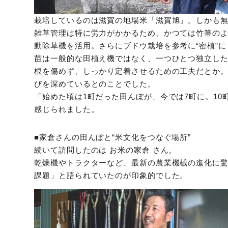
栽培しているのは滋賀の地場米「滋賀旭」。しかも
雑草管理は特に労力がかかるため、かつては竹箒の
動除草機を活用。さらにブドウ栽培を参考に“密植”
苗は一般的な田植え機ではなく、一つひとつ独立し
根を傷めず、しっかり定着させるための工夫だとか
びを深めているとのことでした。
「始めた頃は1町だった田んぼが、今では7町に。1
感じられました。
■家倉さんの田んぼと“米文化をつなぐ場所”
続いて訪問したのは お米の家倉 さん。
乾燥機やトラクターなど、最新の農業機械の進化に
課題」と語られていたのが印象的でした。