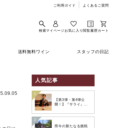
ご利用ガイド
よくあるご質問
送料無料ワイン
スタッフの日記
人気記事
5.09.05
【第3弾・第4弾公
開！】『サライ』連
載「ワイン×和食 至高
のペアリング」夏の
味覚を彩る極上のマ
リアージュ
而今の新たなる挑戦