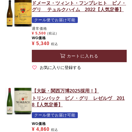
ドメーヌ・ツィント・フンブレヒト ピノ・
グリ テュルクハイム 2022【人気定番】
クール便でお届け可能
通常価格
¥
5,500
(税込)
WG価格
¥
5,340
税込
カートに入れる
お気に入りに登録する
【大阪・関西万博2025採用！】
トリンバック ピノ・グリ レゼルヴ 201
8【人気定番】
クール便でお届け可能
WG価格
¥
4,860
税込