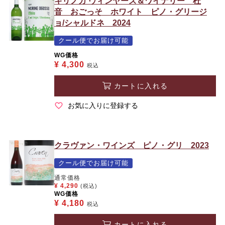
キリノカ ヴィンヤーズ＆ワイナリー 杜
音 おごっそ ホワイト ピノ・グリージ
ョ/シャルドネ 2024
クール便でお届け可能
WG価格
¥
4,300
税込
カートに入れる
お気に入りに登録する
クラヴァン・ワインズ ピノ・グリ 2023
クール便でお届け可能
通常価格
¥
4,290
(税込)
WG価格
¥
4,180
税込
カートに入れる