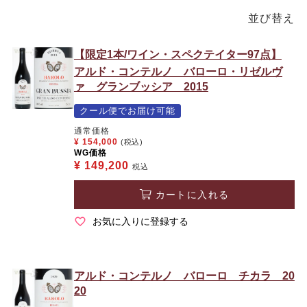
並び替え
【限定1本/ワイン・スペクテイター97点】
アルド・コンテルノ バローロ・リゼルヴ
ァ グランブッシア 2015
クール便でお届け可能
通常価格
¥
154,000
(税込)
WG価格
¥
149,200
税込
カートに入れる
お気に入りに登録する
アルド・コンテルノ バローロ チカラ 20
20