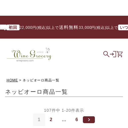
送料無料
回
いつでも
22,000円(税込)以上で
/ 33,000円(税込)以上で
HOME
ネッビオーロ商品一覧
ネッビオーロ商品一覧
107
件中
1
-
20
件表示
1
2
…
6