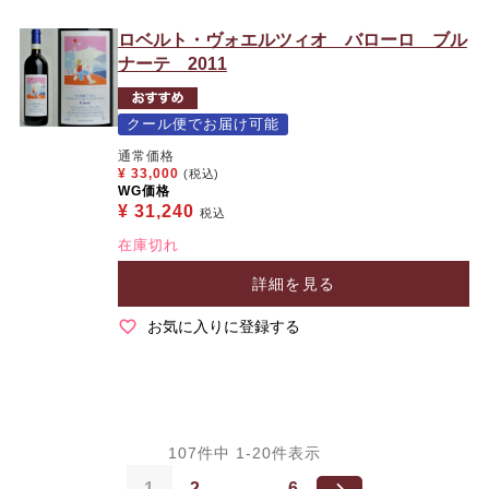
ロベルト・ヴォエルツィオ バローロ ブル
ナーテ 2011
クール便でお届け可能
通常価格
¥
33,000
(税込)
WG価格
¥
31,240
税込
在庫切れ
詳細を見る
お気に入りに登録する
107
件中
1
-
20
件表示
1
2
…
6