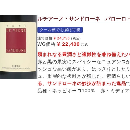
ルチアーノ・サンドローネ バローロ・
クール便でお届け可能
通常価格
¥
24,750
(税込)
¥
22,400
WG価格
税込
類まれなる豊潤さと複雑性を兼ね備え
赤と黒の果実にスパイシーなニュアンス
ッシュな高い酸があり、はっきりとした
ュ。重層的な複雑さが増した、素晴らし
る、サンドローネの妙技が詰まった逸品
品種：ネッビオーロ100％ 赤・ミディ