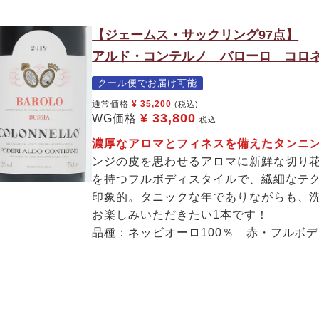
【ジェームス・サックリング97点】
アルド・コンテルノ バローロ コロネッ
クール便でお届け可能
通常価格
¥
35,200
(税込)
¥
33,800
WG価格
税込
濃厚なアロマとフィネスを備えたタンニ
ンジの皮を思わせるアロマに新鮮な切り
を持つフルボディスタイルで、繊細なテ
印象的。タニックな年でありながらも、
お楽しみいただきたい1本です！
品種：ネッビオーロ100％ 赤・フルボ