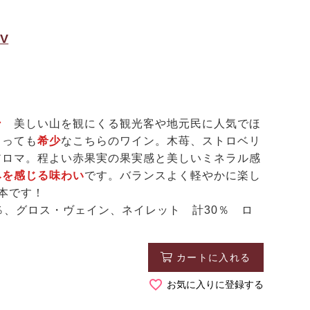
V
ン
美しい山を観にくる観光客や地元民に人気でほ
とっても
希少
なこちらのワイン。木苺、ストロベリ
アロマ。程よい赤果実の果実感と美しいミネラル感
みを感じる味わい
です。バランスよく軽やかに楽し
本です！
％、グロス・ヴェイン、ネイレット 計30％ ロ
カートに入れる
お気に入りに登録する