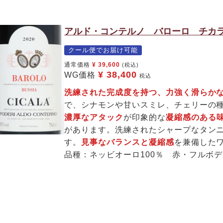
アルド・コンテルノ バローロ チカラ 
クール便でお届け可能
通常価格
¥
39,600
(税込)
¥
38,400
WG価格
税込
洗練された完成度を持つ、力強く滑らか
で、シナモンや甘いスミレ、チェリーの
濃厚なアタック
が印象的な
凝縮感のある
があります。洗練されたシャープなタン
す。
見事なバランスと凝縮感
を兼備した
品種：ネッビオーロ100％ 赤・フルボ