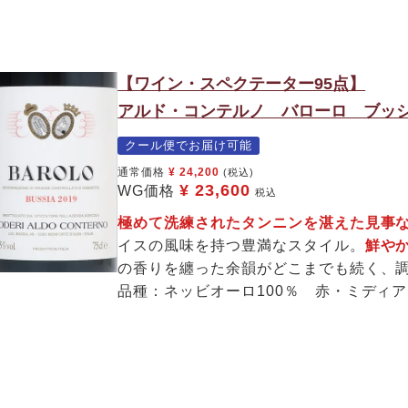
【ワイン・スペクテーター95点】
アルド・コンテルノ バローロ ブッシア
クール便でお届け可能
通常価格
¥
24,200
(税込)
¥
23,600
WG価格
税込
極めて洗練されたタンニンを湛えた見
イスの風味を持つ豊満なスタイル。
鮮や
の香りを纏った余韻がどこまでも続く、
品種：ネッビオーロ100％ 赤・ミディ