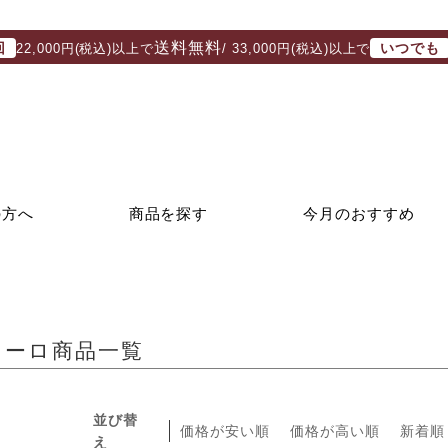
送料無料
回
いつでも
22,000円(税込)以上で
/ 33,000円(税込)以上で
の方へ
商品を探す
今月のおすすめ
オーロ商品一覧
並び替
価格が安い順
価格が高い順
新着順
え