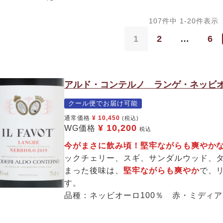
107
件中
1
-
20
件表示
1
2
…
6
アルド・コンテルノ ランゲ・ネッビオ
クール便でお届け可能
通常価格
¥
10,450
(税込)
¥
10,200
WG価格
税込
今がまさに飲み頃！堅牢ながらも爽や
ックチェリー、スギ、サンダルウッド、
まった後味は、
堅牢ながらも爽やか
で、
す。
品種：ネッビオーロ100％ 赤・ミディ