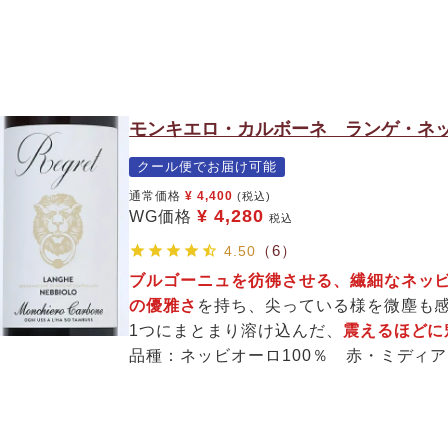
モンキエロ・カルボーネ ランゲ・ネッ
クール便でお届け可能
通常価格
¥
4,400
(税込)
¥
4,280
WG価格
税込
（6）
4.50
ブルゴーニュを彷彿させる、繊細なネッ
の優雅さ
を持ち、尖っている様を微塵も
1つにまとまり溶け込んだ、
震えるほどに
品種：ネッビオーロ100％ 赤・ミディ