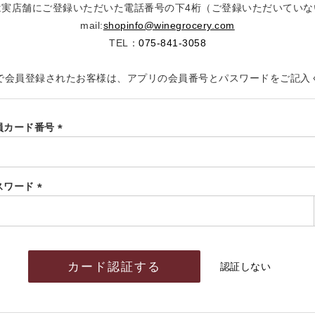
は実店舗にご登録いただいた電話番号の下4桁（ご登録いただいていな
mail:
shopinfo@winegrocery.com
TEL：
075-841-3058
で会員登録されたお客様は、アプリの会員番号とパスワードをご記入
員カード番号
(必
須)
スワード
(必
須)
カード認証する
認証しない