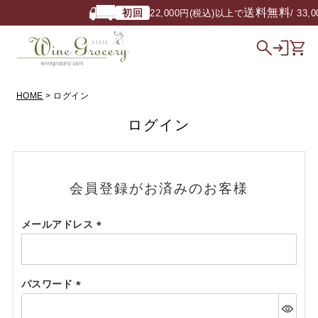
送料無料
初回
22,000円(税込)以上で
/ 33,
HOME
ログイン
ログイン
会員登録がお済みのお客様
メールアドレス
(必
須)
パスワード
(必