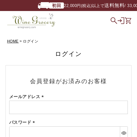
送料無料
初回
22,000円(税込)以上で
/ 33,
HOME
ログイン
ログイン
会員登録がお済みのお客様
メールアドレス
(必
須)
パスワード
(必