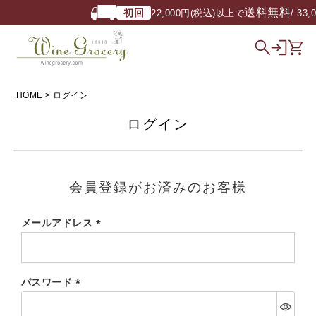
送料無料
初回
22,000円(税込)以上で
/ 33,
HOME
ログイン
ログイン
会員登録がお済みのお客様
メールアドレス
(必
須)
パスワード
(必