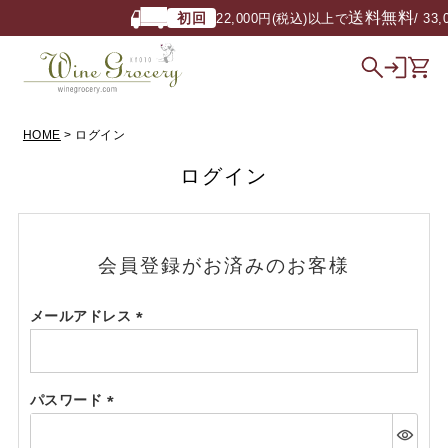
送料無料
初回
22,000円(税込)以上で
/ 33
HOME
ログイン
ログイン
会員登録がお済みのお客様
メールアドレス
(必
須)
パスワード
(必