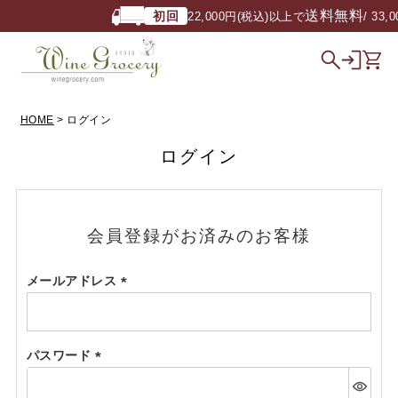
送料無料
初回
22,000円(税込)以上で
/ 33,
HOME
ログイン
ログイン
会員登録がお済みのお客様
メールアドレス
(必
須)
パスワード
(必