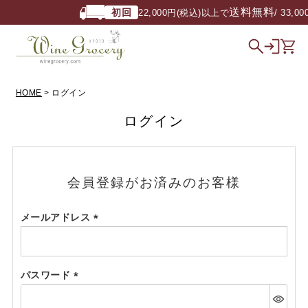
送料無料
初回
22,000円(税込)以上で
/ 33,0
HOME
ログイン
ログイン
会員登録がお済みのお客様
メールアドレス
(必
須)
パスワード
(必