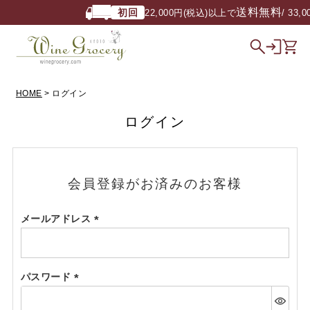
送料無料
初回
22,000円(税込)以上で
/ 33,
HOME
ログイン
ログイン
会員登録がお済みのお客様
メールアドレス
(必
須)
パスワード
(必