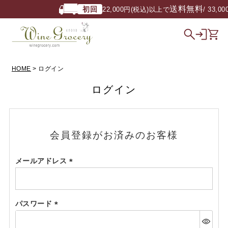
送料無料
初回
22,000円(税込)以上で
/ 33,0
HOME
ログイン
ログイン
会員登録がお済みのお客様
メールアドレス
(必
須)
パスワード
(必