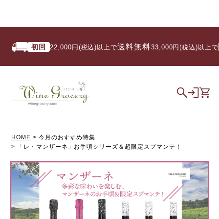
送料無料
初回
い
22,000円(税込)以上で
/ 33,000円(税込)以上で
HOME
今月のおすすめ特集
「レ・マンザーネ」お手頃シリーズ＆超限定スプマンテ！