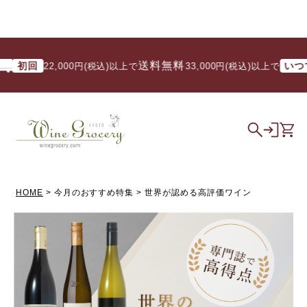
送料無料
送
回
いつでも
22,000円(税込)以上で
/ 33,000円(税込)以上で
HOME
今月のおすすめ特集
世界が認める高評価ワイン