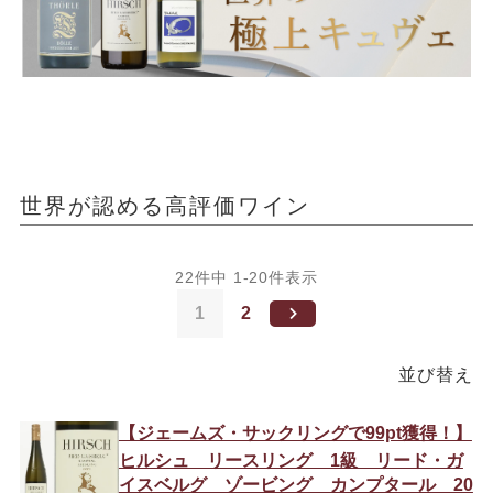
世界が認める高評価ワイン
22
件中
1
-
20
件表示
1
2
並び替え
【ジェームズ・サックリングで99pt獲得！】
ヒルシュ リースリング 1級 リード・ガ
イスベルグ ゾービング カンプタール 20