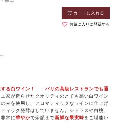
泡・辛口
カートに入れる
お気に入りに登録する
】
選する白ワイン！
「
パリの高級レストランでも通
リエ家が造らせたクオリティのとても高い白ワイン
ウのみを使用し、アロマティックなワインに仕上げ
クティック発酵はしていません。シトラスや白桃、
、非常に
華やか
で余韻まで
新鮮な果実味
をご堪能い