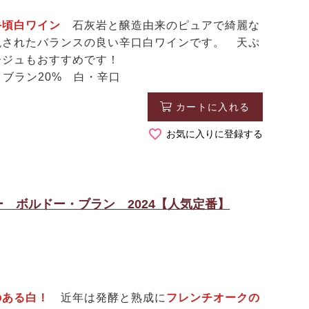
手頃白ワイン
石灰岩と醸造由来のピュアで綺麗な
現されたバランスの良い辛口白ワインです。 天ぷ
ージュもおすすめです！
ブラン20% 白・辛口
カートに入れる
お気に入りに登録する
 ボルドー・ブラン 2024【人気定番】
のある白！
近年は発酵と熟成に
フレンチオークの