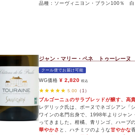
品種：ソーヴィニヨン・ブラン100％ 
ジャン・マリー・ペネ トゥーレーヌ 
クール便でお届け可能
¥
2,820
WG価格
税込
（1）
5.00
ブルゴーニュのサラブレッドが醸す、高
レデリック氏は、ボーヌでネゴシアン「
ワインの名門出身で、1998年よりジャ
ってきました。柑橘、青リンゴ、ハーブ
華やかさ
と、ハチミツのような
甘やかな