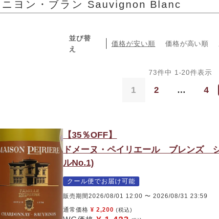
ヨン・ブラン Sauvignon Blanc
並び替
価格が安い順
価格が高い順
え
73
件中
1
-
20
件表示
1
2
…
4
【35％OFF】
ドメーヌ・ペイリエール ブレンズ シャ
ルNo.1)
クール便でお届け可能
販売期間
2026/08/01 12:00
〜
2026/08/31 23:59
通常価格
¥
2,200
(税込)