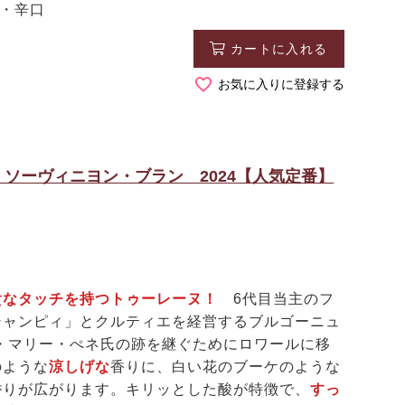
白・辛口
カートに入れる
お気に入りに登録する
ソーヴィニヨン・ブラン 2024【人気定番】
貴なタッチを持つトゥーレーヌ！
6代目当主のフ
シャンピィ」とクルティエを経営するブルゴーニュ
ン・マリー・ぺネ氏の跡を継ぐためにロワールに移
のような
涼しげな
香りに、白い花のブーケのような
香りが広がります。キリッとした酸が特徴で、
すっ