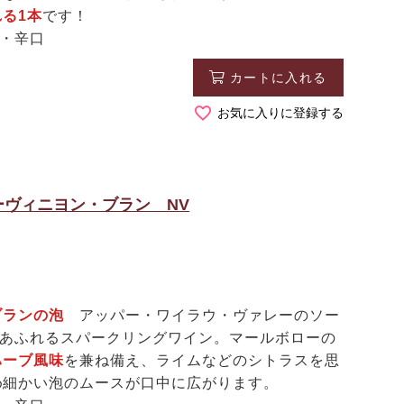
る1本
です！
白・辛口
カートに入れる
お気に入りに登録する
ヴィニヨン・ブラン NV
ブランの泡
アッパー・ワイラウ・ヴァレーのソー
性あふれるスパークリングワイン。マールボローの
ハーブ風味
を兼ね備え、ライムなどのシトラスを思
め細かい泡のムースが口中に広がります。