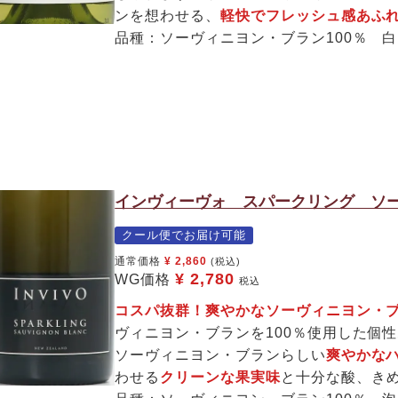
ンを想わせる、
軽快でフレッシュ感あふれ
品種：ソーヴィニヨン・ブラン100％ 
インヴィーヴォ スパークリング ソー
クール便でお届け可能
通常価格
¥
2,860
(税込)
¥
2,780
WG価格
税込
コスパ抜群！爽やかなソーヴィニヨン・
ヴィニヨン・ブランを100％使用した個
ソーヴィニヨン・ブランらしい
爽やかな
わせる
クリーンな果実味
と十分な酸、き