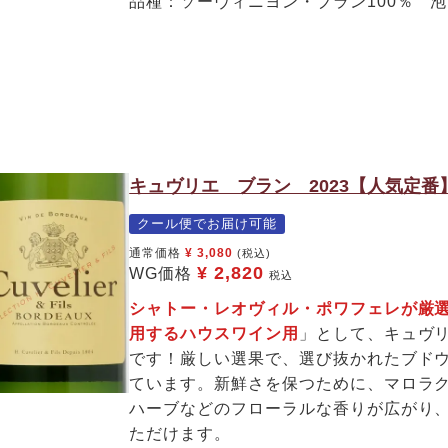
品種：ソーヴィニヨン・ブラン100％ 
キュヴリエ ブラン 2023【人気定番
クール便でお届け可能
通常価格
¥
3,080
(税込)
¥
2,820
WG価格
税込
シャトー・レオヴィル・ポワフェレが厳
用するハウスワイン用
」として、キュヴ
です！厳しい選果で、選び抜かれたブド
ています。新鮮さを保つために、マロラ
ハーブなどのフローラルな香りが広がり
ただけます。