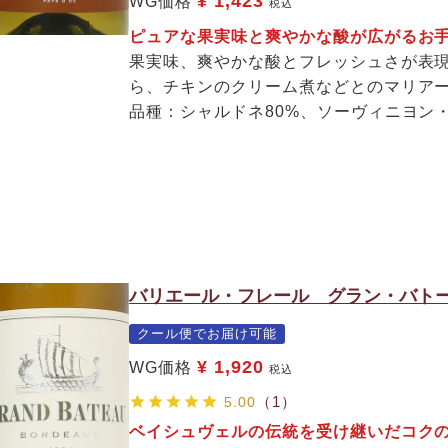
¥
1,423
WG価格
税込
ピュアな果実味と爽やかな酸が広がるお
果実味、爽やかな酸とフレッシュさが表
ら、チキンのクリーム煮などとのマリア
品種：シャルドネ80%、ソーヴィニヨン・
バリエール・フレール グラン・バトー
クール便でお届け可能
¥
1,920
WG価格
税込
（1）
5.00
ベイシュヴェルの伝統を受け継いだコク