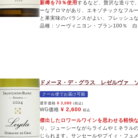
新樽を70％使用
するなど、贅沢な造りで
ーなアロマがあり、エキゾチックなフル
と果実味のバランスがよい、フレッシュ
品種：ソーヴィニヨン・ブラン100％ 
ドメーヌ・デ・グラス レゼルヴァ ソ
クール便でお届け可能
通常価格
¥
3,080
(税込)
¥
2,600
WG価格
税込
傑出したロワールワインを思わせる軽快な
り。ジューシーながらライムやミネラル
じられます。サンセールやプイィ・フュ