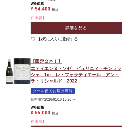
WG価格
¥
54,400
税込
在庫切れ
詳細を見る
お気に入りに登録する
【限定２本！】
エティエンヌ・ソゼ ピュリニィ・モンラッ
シェ 1er レ・フォラティエール アン・
ラ・リシャルド 2022
クール便でお届け可能
販売期間
2026/01/10 10:30
〜
WG価格
¥
55,000
税込
在庫切れ