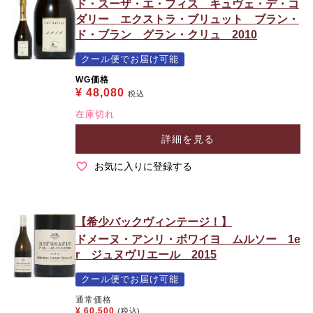
ド・スーザ・エ・フィス キュヴェ・デ・コ
ダリー エクストラ・ブリュット ブラン・
ド・ブラン グラン・クリュ 2010
クール便でお届け可能
WG価格
¥
48,080
税込
在庫切れ
詳細を見る
お気に入りに登録する
【希少バックヴィンテージ！】
ドメーヌ・アンリ・ボワイヨ ムルソー 1e
r ジュヌヴリエール 2015
クール便でお届け可能
通常価格
¥
60,500
(税込)