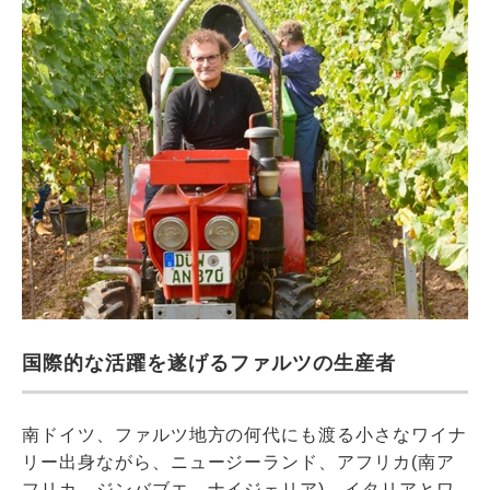
国際的な活躍を遂げるファルツの生産者
南ドイツ、ファルツ地方の何代にも渡る小さなワイナ
リー出身ながら、ニュージーランド、アフリカ(南ア
フリカ、ジンバブエ、ナイジェリア)、イタリアとワ