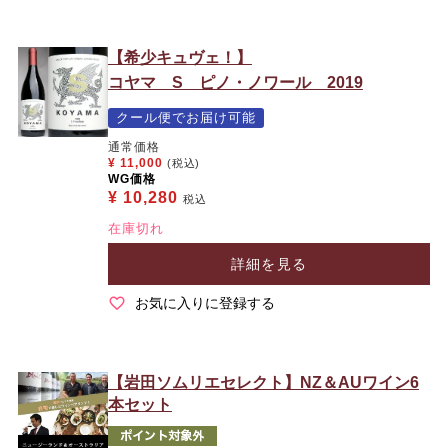
【希少キュヴェ！】
コヤマ S ピノ・ノワール 2019
クール便でお届け可能
通常価格
¥
11,000
(税込)
WG価格
¥
10,280
税込
在庫切れ
詳細を見る
お気に入りに登録する
【岩田ソムリエセレクト】NZ＆AUワイン6
本セット