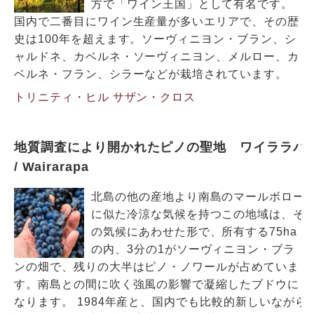
方で「ワイン王国」として有名です。
国内で二番目にワイン生産量が多いエリアで、その歴
史は100年を超えます。ソーヴィニヨン・ブラン、シ
ャルドネ、カベルネ・ソーヴィニヨン、メルロー、カ
ベルネ・フラン、シラーなどが栽培されています。
トリニティ・ヒル
サザン・クロス
地質調査により開かれたピノの聖地 ワイララパ
/ Wairarapa
北島の他の産地より南島のマールボロー
に似た冷涼な気候を持つこの地域は、そ
の気候にあわせた形で、所有する75ha
の内、3分の1がソーヴィニヨン・ブラ
ンの畑で、残りの大半はピノ・ノワールが占めていま
す。南島との間に吹く強風の影響で凝縮したブドウに
なります。 1984年産と、国内でも比較的新しいながら