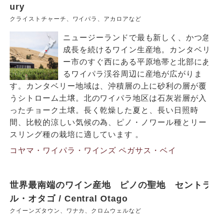
ury
クライストチャーチ、ワイパラ、アカロアなど
ニュージーランドで最も新しく、かつ急
成長を続けるワイン生産地。カンタベリ
ー市のすぐ西にある平原地帯と北部にあ
るワイパラ渓谷周辺に産地が広がりま
す。カンタベリー地域は、沖積層の上に砂利の層が覆
うシトローム土壌。北のワイパラ地区は石灰岩層が入
ったチョーク土壌。長く乾燥した夏と、長い日照時
間、比較的涼しい気候の為、ピノ・ノワール種とリー
スリング種の栽培に適しています 。
コヤマ・ワイパラ・ワインズ
ペガサス・ベイ
世界最南端のワイン産地 ピノの聖地 セントラ
ル・オタゴ / Central Otago
クイーンズタウン、ワナカ、クロムウェルなど