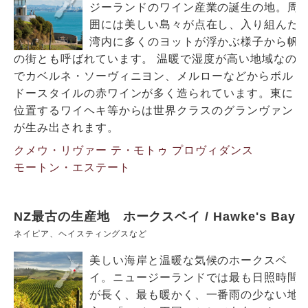
ジーランドのワイン産業の誕生の地。周
囲には美しい島々が点在し、入り組んだ
湾内に多くのヨットが浮かぶ様子から帆
の街とも呼ばれています。 温暖で湿度が高い地域なの
でカベルネ・ソーヴィニヨン、メルローなどからボル
ドースタイルの赤ワインが多く造られています。東に
位置するワイヘキ等からは世界クラスのグランヴァン
が生み出されます。
クメウ・リヴァー
テ・モトゥ
プロヴィダンス
モートン・エステート
NZ最古の生産地 ホークスベイ / Hawke's Bay
ネイピア、ヘイスティングスなど
美しい海岸と温暖な気候のホークスベ
イ。ニュージーランドでは最も日照時間
が長く、最も暖かく、一番雨の少ない地