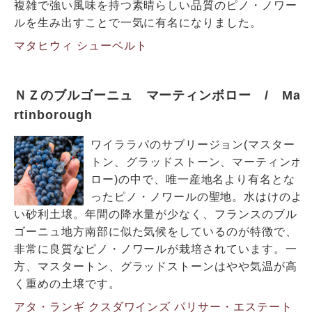
複雑で強い風味を持つ素晴らしい品質のピノ・ノワー
ルを生み出すことで一気に有名になりました。
マタヒウィ
シューベルト
ＮＺのブルゴーニュ マーティンボロー / Ma
rtinborough
ワイララパのサブリージョン(マスター
トン、グラッドストーン、マーティンボ
ロー)の中で、唯一産地名より有名とな
ったピノ・ノワールの聖地。水はけのよ
い砂利土壌。年間の降水量が少なく、フランスのブル
ゴーニュ地方南部に似た気候をしているのが特徴で、
非常に良質なピノ・ノワールが栽培されています。一
方、マスタートン、グラッドストーンはやや気温が高
く重めの土壌です。
アタ・ランギ
クスダワインズ
パリサー・エステート