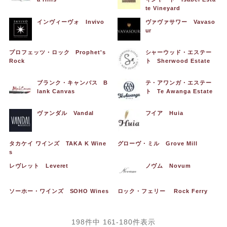
te Vineyard
インヴィーヴォ Invivo
ヴァヴァサワー Vavaso
ur
プロフェッツ・ロック Prophet's
シャーウッド・エステー
Rock
ト Sherwood Estate
ブランク・キャンバス B
テ・アワンガ・エステー
lank Canvas
ト Te Awanga Estate
ヴァンダル Vandal
フイア Huia
タカケイ ワインズ TAKA K Wine
グローヴ・ミル Grove Mill
s
レヴレット Leveret
ノヴム Novum
ソーホー・ワインズ SOHO Wines
ロック・フェリー Rock Ferry
198
件中
161
-
180
件表示