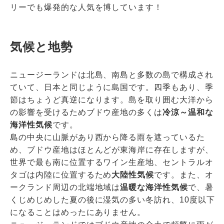
リーでも爆発的な人気を博しています！
気候と地勢
ニュージーランドは北島、南島と多数の島で構成され
ていて、日本と同じように島国です。四季もあり、季
節はちょうど真逆になります。島を取り囲む大洋から
の影響を受けるためブドウ産地の多くは
冷涼～温和な
海洋性気候
です。
島の中央に山脈があり西から降る雨を遮っているた
め、ブドウ産地はほとんどが東海岸に存在しますが、
世界で最も南に位置するワイン生産地、セントラルオ
タゴは内陸に位置するため
大陸性気候
です。また、オ
ークランド周辺の北端地域は
温暖な海洋性気候
で、暑
くじめじめした夏の後に湿気の多い冬訪れ、10度以下
になることはめったにありません。