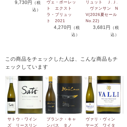
ヴェ・ポーレッ
リュット Ｊ.Ｊ.
9,730円
（税
ト エクスト
ヴァンサン N
込）
ラ・ブリュッ
V(2026夏セール
ト 2021
No.22)
4,270円
3,681円
（税
（税
込）
込）
この商品をチェックした人は、こんな商品もチ
ェックしています
サトウ・ワイン
ブランク・キャ
ヴァリ・ヴィン
ズ リースリン
ンバス タノ
ヤーズ ワイタ