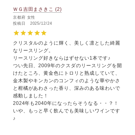
ＷＧ吉田まさきこ
2
京都府
女性
投稿日
2025/12/24
クリスタルのように輝く、美しく凛とした綺麗
なリースリング。

リースリング好きならはずせない1本です♪

つい先日、2009年のクスダのリースリングを開
けたところ、黄金色にトロリと熟成していて、
金木製やキンカンのコンフィのような華やかさ
と柑橘があわさった香り、深みのある味わいで
感動しました！

2024年も2040年になったらそうなる・・？！
いや、もっと早く飲んでも美味しいワインです
♪