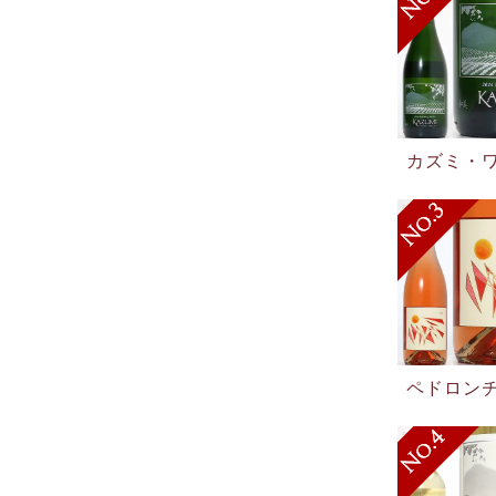
カズミ・ワ
ペドロンチ