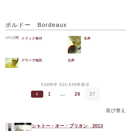
ボルドー Bordeaux
メドック格付
右岸
グラーヴ地区
左岸
539
件中
521
-
539
件表示
1
…
26
27
並び替え
シャトー・オー・ブリオン 2013