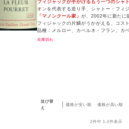
フィジャックが手がけるもう一つのシャ
オンを代表する造り手、シャトー・フィ
「マノンクール家」
が、2002年に新た
フィジャックの片鱗がうかがえる、コス
品種：メルロー、カベルネ・フラン、カ
在庫切れ
並び替
価格が安い順
価格が高い順
え
2
件中
1
-
2
件表示