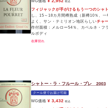
¥
2,952
WG価格
税込
フィジャックが手がけるもう一つのシ
し、15～18カ月間樽熟成（新樽10％、
よく、サン・テミリオン地区らしい
チャ
作付面積：メルロー54％、カベルネ・フ
ルボディ
在庫切れ
シャトー・ラ・フルール・プレ 2003
クール便でお届け可能
¥
3,432
WG価格
税込