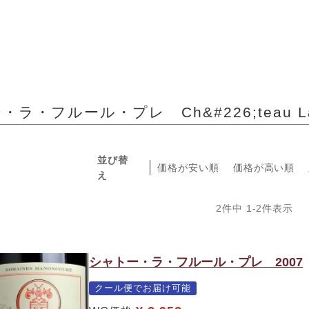
ラ・フルール・プレ Ch&#226;teau La Fl
並び替
価格が安い順
価格が高い順
え
2
件中
1
-
2
件表示
シャトー・ラ・フルール・プレ 2007
クール便でお届け可能