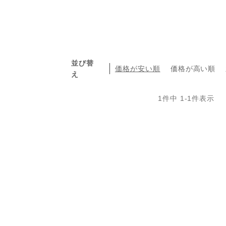
並び替
価格が安い順
価格が高い順
え
1
件中
1
-
1
件表示