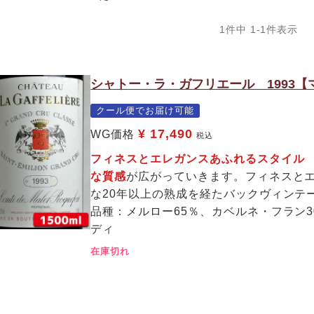
1
件中
1
-
1
件表示
シャトー・ラ・ガフリエール 1993
クール便でお届け可能
¥
17,490
WG価格
税込
フィネスとエレガンスあふれるスタイル
な質感
が広がっていきます。フィネスと
な20年以上の熟成を経たバックヴィンテ
品種：メルロー65％、カベルネ・フラン
ディ
在庫切れ