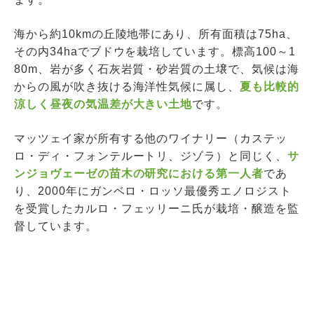
海から約10kmの丘陵地帯にあり、所有面積は75ha、
その内34haでブドウを栽培しています。標高100～1
80m、岩が多く石灰岩質・砂岩質の土壌で、気候は海
からの風が吹き抜ける海洋性気候に属し、
夏も比較的
涼しく昼夜の気温差が大きい土地
です。
マッツェイ家が所有する他のワイナリー（カステッ
ロ・ディ・フォンテルートリ、ジゾラ）と同じく、
サ
ンジョヴェーゼの苗木の研究における第一人者
であ
り、2000年にガンベロ・ロッソ最優秀エノロジスト
を受賞したカルロ・フェッリーニ氏が栽培・醸造を監
督しています。