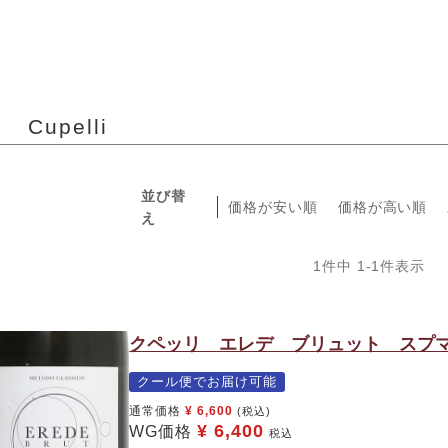
Cupelli
並び替
価格が安い順
価格が高い順
え
1
件中
1
-
1
件表示
クペッリ エレデ ブリュット スプマ
クール便でお届け可能
通常価格
¥
6,600
(税込)
¥
6,400
WG価格
税込