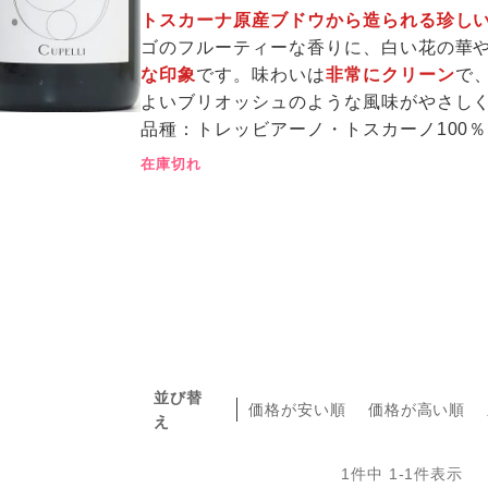
トスカーナ原産ブドウから造られる珍し
ゴのフルーティーな香りに、白い花の華
な印象
です。味わいは
非常にクリーン
で
よいブリオッシュのような風味がやさし
品種：トレッビアーノ・トスカーノ100
在庫切れ
並び替
価格が安い順
価格が高い順
え
1
件中
1
-
1
件表示