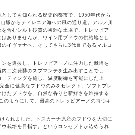
としても知られる歴史的都市で、1950年代から
ン山脈からティレニア海への風の通り道。アルノ川
土を含むシルト砂質の複雑な土壌で、トレッビア
ではありませんが、ワイン用ブドウの供給地とし
娘のイヴァナへ、そしてさらに3代目であるマルコ
ーンを選抜し、トレッビアーノに注力した栽培を
瓶内二次発酵のスプマンテを生み出すことでし
コーティングを施し、温度制御を可能にした上
、完全に健康なブドウのみをセレクト。ソフトプレ
分けたブドウを、自然な香りと新鮮さを維持する
。このようにして、最高のトレッビアーノの持つキ
。
付けられました。トスカーナ原産のブドウを大切に
ドウ栽培を目指す。というコンセプトが込められ