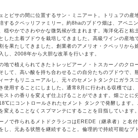
ェとピサの間に位置するサン・ミニアート。トリュフの産地
培するクペッリファミリー。約8haのブドウ畑は、アペニ
、穏やかでさわやかな微気候が生まれます。海洋化石と粘
とした土着ブドウを栽培してきました。高級ワインの産地
割を果たしてきました。創業者のアメリオ・クペッリから
入し、2008年から大胆な改革を行います。
の地で植えられてきたトレッビアーノ・トスカーノのクロ
そして、高い酸を持ち合わせるこの自分たちのブドウで、
ィーナもリニューアルし、元々のセメントタンクにガラス
き使用することにしました。通常8月に行われる収穫では
モストの香りを変えず仕上げることができます。畑ごとに
18℃にコントロールされたセメント タンクで発酵します
を変えることなくスプマンテにすることを目指しています
ーノで作られるメトドクラシコはEREDE（継承者）と名
をし、元ある状態を継続すること。倫理的で持続可能なブ