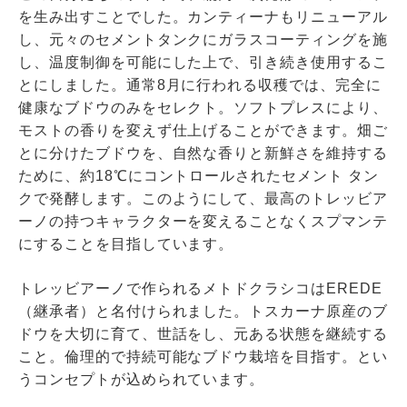
を生み出すことでした。カンティーナもリニューアル
し、元々のセメントタンクにガラスコーティングを施
し、温度制御を可能にした上で、引き続き使用するこ
とにしました。通常8月に行われる収穫では、完全に
健康なブドウのみをセレクト。ソフトプレスにより、
モストの香りを変えず仕上げることができます。畑ご
とに分けたブドウを、自然な香りと新鮮さを維持する
ために、約18℃にコントロールされたセメント タン
クで発酵します。このようにして、最高のトレッビア
ーノの持つキャラクターを変えることなくスプマンテ
にすることを目指しています。
トレッビアーノで作られるメトドクラシコはEREDE
（継承者）と名付けられました。トスカーナ原産のブ
ドウを大切に育て、世話をし、元ある状態を継続する
こと。倫理的で持続可能なブドウ栽培を目指す。とい
うコンセプトが込められています。