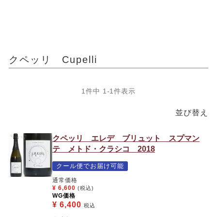
クペッリ Cupelli
1
件中
1
-
1
件表示
並び替え
クペッリ エレデ ブリュット スプマン
テ メトド・クラシコ 2018
クール便でお届け可能
通常価格
¥
6,600
(税込)
WG価格
¥
6,400
税込