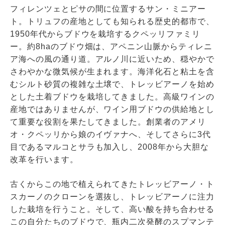
フィレンツェとピサの間に位置するサン・ミニアー
ト。トリュフの産地としても知られる歴史的都市で、
1950年代からブドウを栽培するクペッリファミリ
ー。約8haのブドウ畑は、アペニン山脈からティレニ
ア海への風の通り道。アルノ川に近いため、穏やかで
さわやかな微気候が生まれます。海洋化石と粘土を含
むシルト砂質の複雑な土壌で、トレッビアーノを始め
とした土着ブドウを栽培してきました。高級ワインの
産地ではありませんが、ワイン用ブドウの供給地とし
て重要な役割を果たしてきました。創業者のアメリ
オ・クペッリから娘のイヴァナへ、そしてさらに3代
目であるマルコとサラも加入し、2008年から大胆な
改革を行います。
古くからこの地で植えられてきたトレッビアーノ・ト
スカーノのクローンを選抜し、トレッビアーノに注力
した栽培を行うこと。そして、高い酸を持ち合わせる
この自分たちのブドウで、瓶内二次発酵のスプマンテ