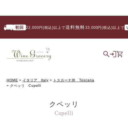
送料無料
初回
い
22,000円(税込)以上で
/ 33,000円(税込)以上で
HOME
イタリア Italy
トスカーナ州 Toscana
クペッリ Cupelli
クペッリ
Cupelli